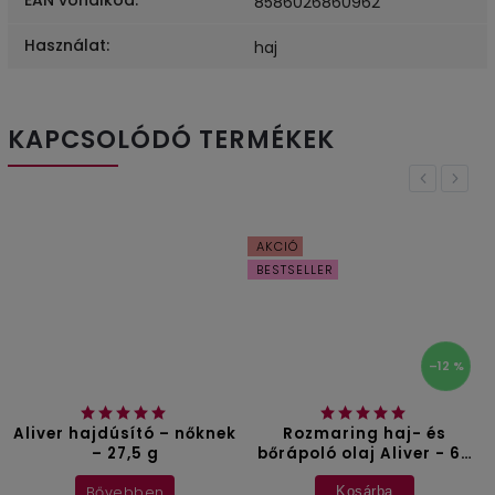
EAN vonalkód
:
8586026860962
Használat
:
haj
KAPCSOLÓDÓ TERMÉKEK
Previous
Next
AKCIÓ
BESTSELLER
–12 %
Aliver hajdúsító – nőknek
Rozmaring haj- és
– 27,5 g
bőrápoló olaj Aliver - 60
ml
Bővebben
Kosárba