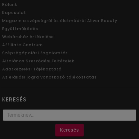
Rólunk
Kapcsolat
Magazin a szépségről és életmódról Aliver Beauty
Együttműködés
Webáruház értékelése
Affiliate Centrum
Szépségápolási fogalomtár
Általános Szerződési Feltételek
Adatkezelési Tájékoztató
Az elállási jogra vonatkozó tájékoztatás
KERESÉS
Keresés