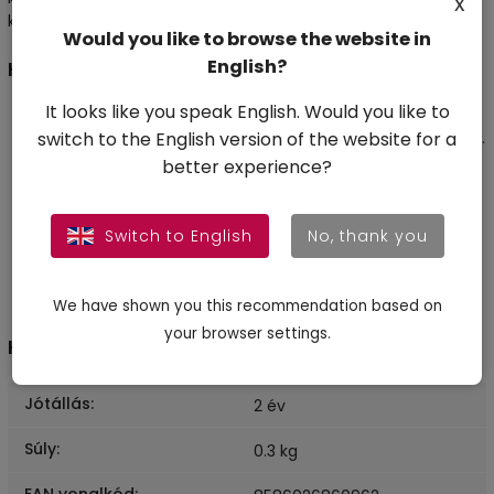
x
készítményeivel.
Would you like to browse the website in
English?
Használat
It looks like you speak English. Would you like to
1. lépés:
Csavarja le a hajszálrostos üveg tetejét.
Fordítsa meg, és távolítsa el a szűrőt az üveg nyílásából.
switch to the English version of the website for a
2. lépés:
Csavarja rá a Hajrost-applikátor Aliver eszközt
better experience?
az üvegre, miután eltávolította a szűrőt. Ezt követően
távolítsa el a zárókupakot az applikátor végéről.
3. lépés:
Nyomja meg az ujjával a fekete gumi pumpát
Switch to English
No, thank you
a rostok felviteléhez. A szálak adagolásának pontosabb
irányításához szabályozza az ujjával kifejtett nyomás
mértékét.
We have shown you this recommendation based on
your browser settings.
Kiegészítő paraméterek
Jótállás
:
2 év
Súly
:
0.3 kg