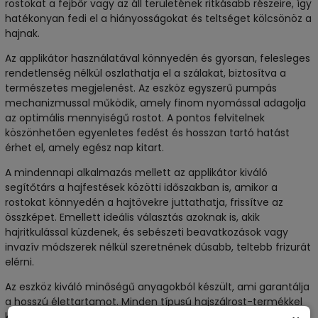
rostokat a fejbőr vagy az áll területének ritkásabb részeire, így
hatékonyan fedi el a hiányosságokat és teltséget kölcsönöz a
hajnak.
Az applikátor használatával könnyedén és gyorsan, felesleges
rendetlenség nélkül oszlathatja el a szálakat, biztosítva a
természetes megjelenést. Az eszköz egyszerű pumpás
mechanizmussal működik, amely finom nyomással adagolja
az optimális mennyiségű rostot. A pontos felvitelnek
köszönhetően egyenletes fedést és hosszan tartó hatást
érhet el, amely egész nap kitart.
A mindennapi alkalmazás mellett az applikátor kiváló
segítőtárs a hajfestések közötti időszakban is, amikor a
rostokat könnyedén a hajtövekre juttathatja, frissítve az
összképet. Emellett ideális választás azoknak is, akik
hajritkulással küzdenek, és sebészeti beavatkozások vagy
invazív módszerek nélkül szeretnének dúsabb, teltebb frizurát
elérni.
Az eszköz kiváló minőségű anyagokból készült, ami garantálja
a hosszú élettartamot. Minden típusú hajszálrost-termékkel
kompatibilis, így egyszerűen használhatja a már meglévő