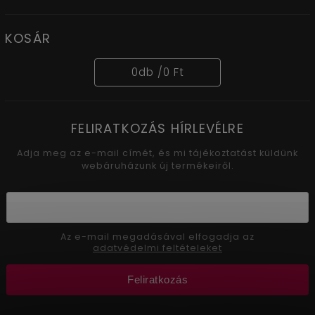
KOSÁR
0
db /
0 Ft
FELIRATKOZÁS HÍRLEVÉLRE
Adja meg az e-mail címét, és mi tájékoztatást küldünk
webáruházunk új termékeiről.
Az e-mail megadásával elfogadja az
adatvédelmi feltételeket
Feliratkozás