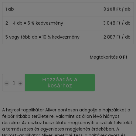
1 db
3 208 Ft
/ db
2 - 4 db = 5 % kedvezmény
3 048 Ft
/ db
5 vagy több db = 10 % kedvezmény
2 887 Ft
/ db
Megtakarítás
0 Ft
Hozzáadás a
−
+
kosárhoz
A hajrost-applikátor Aliver pontosan adagolja a hajszálakat a
fejbőr ritkább területeire, valamint az állon lévő hiányos
részekre. Az eszköz használata megkönnyíti a szálak felvitelét
a természetes és egyenletes megjelenés érdekében. A
Hajrost-applikátor Aliver lehetővé teszi a hajtövek gyors és