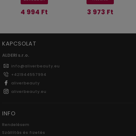
4 994 Ft
3 973 Ft
KAPCSOLAT
ALDERI s.r.o.
info
@
aliverbeauty.eu
+421944557994
aliverbeauty
aliverbeauty.eu
INFO
Rendelésem
Szállítás és fizetés