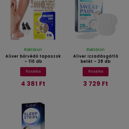
Raktáron
Raktáron
Aliver bőrvédő tapaszok
Aliver izzadásgátló
– 110 db
betét – 28 db
Kosárba
Kosárba
4 381 Ft
3 729 Ft