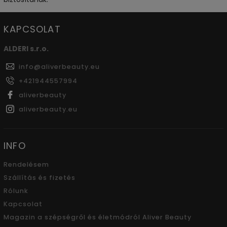
KAPCSOLAT
ALDERI s.r.o.
info
@
aliverbeauty.eu
+421944557994
aliverbeauty
aliverbeauty.eu
INFO
Rendelésem
Szállítás és fizetés
Rólunk
Kapcsolat
Magazin a szépségről és életmódról Aliver Beauty