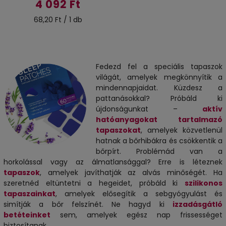
4 092 Ft
68,20 Ft / 1 db
Fedezd fel a speciális tapaszok
világát, amelyek megkönnyítik a
mindennapjaidat. Küzdesz a
pattanásokkal? Próbáld ki
újdonságunkat –
aktív
hatóanyagokat tartalmazó
tapaszokat
, amelyek közvetlenül
hatnak a bőrhibákra és csökkentik a
bőrpírt. Problémád van a
horkolással vagy az álmatlansággal? Erre is léteznek
tapaszok
, amelyek javíthatják az alvás minőségét. Ha
szeretnéd eltüntetni a hegeidet, próbáld ki
szilikonos
tapaszainkat
, amelyek elősegítik a sebgyógyulást és
simítják a bőr felszínét. Ne hagyd ki
izzadásgátló
betéteinket
sem, amelyek egész nap frissességet
biztosítanak.