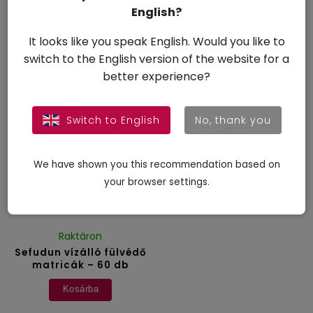
English?
Bővebben
Kosárba
It looks like you speak English. Would you like to
4 092 Ft
5 648 Ft
switch to the English version of the website for a
94,13 Ft / 1 db
better experience?
Switch to English
No, thank you
We have shown you this recommendation based on
your browser settings.
Raktáron
Sefudun vízálló fülvédő
matricák – 60 db
Kosárba