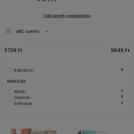
Több termék megjelenítése
ABC szerint
Legolcsóbb elöl
3729
Ft
5649
Ft
Legdrágább
Legnépszerűbb
termékek
8
Raktáron
Márkák
2
Aliver
5
Elaimei
2
Sefudun