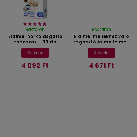
Raktáron
Raktáron
Elaimei horkolásgátló
Elaimei mellekhez való
tapaszok – 90 db
ragasztó és mellbimbó
matricák
Kosárba
Kosárba
4 092 Ft
4 671 Ft