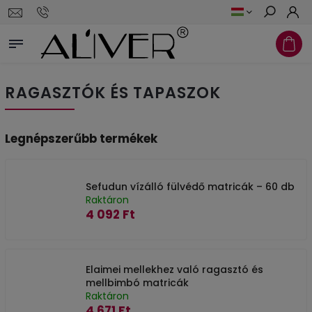
Keresés
RAGASZTÓK ÉS TAPASZOK
Legnépszerűbb termékek
Sefudun vízálló fülvédő matricák – 60 db
Raktáron
4 092 Ft
Elaimei mellekhez való ragasztó és
mellbimbó matricák
Raktáron
4 671 Ft