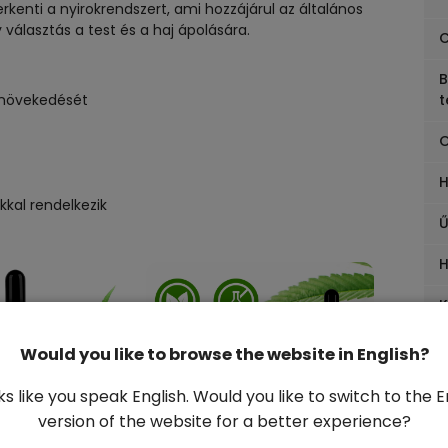
erkenti a nyirokrendszert, ami hozzájárul az általános
 választás a test és a haj ápolására.
C
B
k növekedését
t
O
kkal rendelkezik
Ű
H
K
Would you like to browse the website in English?
oks like you speak English. Would you like to switch to the E
version of the website for a better experience?