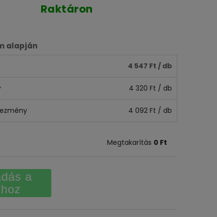
Raktáron
 alapján
4 547 Ft
/ db
y
4 320 Ft
/ db
dvezmény
4 092 Ft
/ db
Megtakarítás
0 Ft
dás a
rhoz