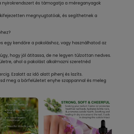
a nyirokrendszert és támogatja a méreganyagok
 kifejezetten megnyugtatóak, és segíthetnek a
éhez?
 és egy kendőre a pakoláshoz, vagy használhatod az
úgy, hogy jól átitassa, de ne legyen túlzottan nedves.
ületre, ahol a pakolást alkalmazni szeretnéd
ig. Ezalatt az idő alatt pihenj és lazíts.
títsd meg a bőrfelületet enyhe szappannal és meleg