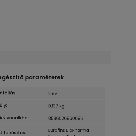
egészítő paraméterek
ótállás
:
2 év
úly
:
0.137 kg
AN vonalkód
:
8586026860085
Eurofins BioPharma
U tanúsítás
: