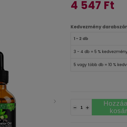
4 547 Ft
Kedvezmény darabszám
1 - 2 db
3 - 4 db = 5 % kedvezmén
5 vagy több db = 10 % ke
Hozzáa
−
+
kosá