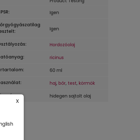
Product Testing
PSR
:
Igen
őrgyógyászatilag
Igen
esztelt
:
sztályozás
:
Hordozóolaj
Hatóanyag
:
ricinus
rtartalom
:
60 ml
asználat
:
haj
,
bőr
,
test
,
körmök
ivonás
:
hidegen sajtolt olaj
x
nglish