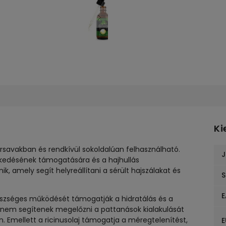
Ki
rsavakban és rendkívül sokoldalúan felhasználható.
J
vekedésének támogatására és a hajhullás
k, amely segít helyreállítani a sérült hajszálakat és
S
E
észséges működését támogatják a hidratálás és a
anem segítenek megelőzni a pattanások kialakulását
n. Emellett a ricinusolaj támogatja a méregtelenítést,
E