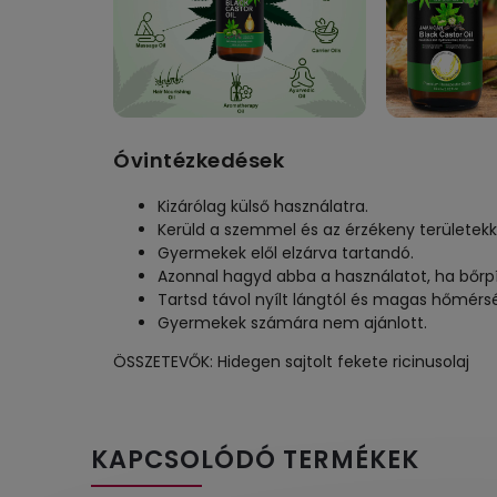
Óvintézkedések
Kizárólag külső használatra.
Kerüld a szemmel és az érzékeny területekke
Gyermekek elől elzárva tartandó.
Azonnal hagyd abba a használatot, ha bőrpír 
Tartsd távol nyílt lángtól és magas hőmérsé
Gyermekek számára nem ajánlott.
ÖSSZETEVŐK: Hidegen sajtolt fekete ricinusolaj
KAPCSOLÓDÓ TERMÉKEK