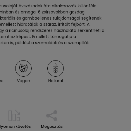
cinusolaját évszázadok óta alkalmazzák különféle
aminban és omega-6 zsírsavakban gazdag
kteriális és gombaellenes tulajdonságai segítenek
llett hidratálják a száraz, irritált fejbőrt. A
gy a ricinusolaj rendszeres használata serkentheti a
temhez képest. Emellett támogatja a
ken is, például a szemöldök és a szempillák
ee
Vegan
Natural
Nyomon követés
Megosztás