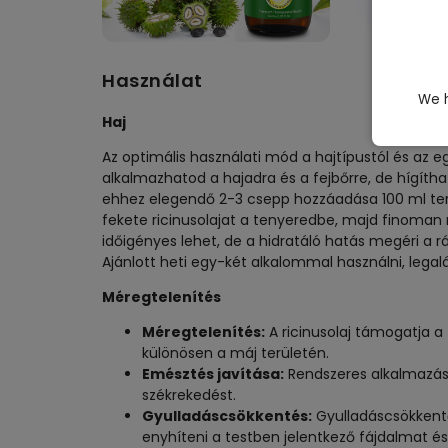
Használat
We h
Haj
Az optimális használati mód a hajtípustól és az eg
alkalmazhatod a hajadra és a fejbőrre, de hígít
ehhez elegendő 2-3 csepp hozzáadása 100 ml te
fekete ricinusolajat a tenyeredbe, majd finoman m
időigényes lehet, de a hidratáló hatás megéri a r
Ajánlott heti egy-két alkalommal használni, lega
Méregtelenítés
Méregtelenítés:
A ricinusolaj támogatja a
különösen a máj területén.
Emésztés javítása:
Rendszeres alkalmazása
székrekedést.
Gyulladáscsökkentés:
Gyulladáscsökkentő
enyhíteni a testben jelentkező fájdalmat és