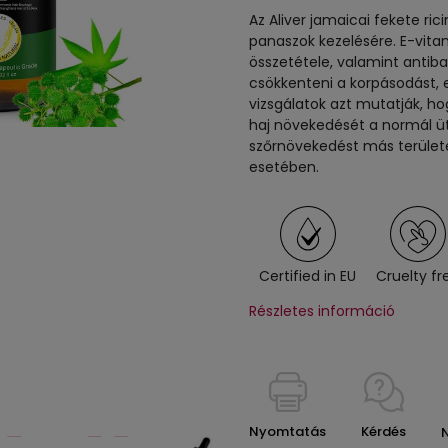
Az Aliver jamaicai fekete ri
panaszok kezelésére. E-vit
összetétele, valamint antiba
csökkenteni a korpásodást, eme
vizsgálatok azt mutatják, ho
haj növekedését a normál ü
szőrnövekedést más területe
esetében.
Certified in EU
Cruelty fr
Részletes információ
Nyomtatás
Kérdés