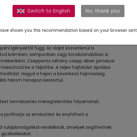
Switch to English
No, thank you
ave shown you this recommendation based on your browser sett
yéni igényektől függ. Az olajat közvetlenül is
hatod krémben, samponban vagy kondicionálóban is;
rmékenként. Cseppents néhány csepp Aliver jamaicai
asszírozd be a fejbőrbe. A teljes hajfelület ápolása
áfordítást. Hagyd a hajon a következő hajmosásig.
lább három hónapon keresztül.
 test természetes méregtelenítési folyamatait,
 javíthatja az emésztést és enyhítheti a
 tulajdonságokkal rendelkezik, amelyek segíthetnek
 gyulladásokat.