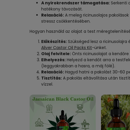
A nyirokrendszer támogatása:
Serkenti 
hatékony távozását.
Relaxáció:
A meleg ricinusolajos pakolások
stressz csökkentésében.
Hogyan használd az olajat a test méregtelenítés
Előkészítés:
Szükséged lesz a ricinusolajra
Aliver Castor Oil Packs Kit
-ünket.
Olaj felvitele:
Önts ricinusolajat a kendőre 
Elhelyezés:
Helyezd a kendőt arra a testfel
(leggyakrabban a hasra, a máj fölé).
Relaxáció:
Hagyd hatni a pakolást 30-60 perc
Tisztítás:
A pakolás eltávolítása után tisz
vízzel.