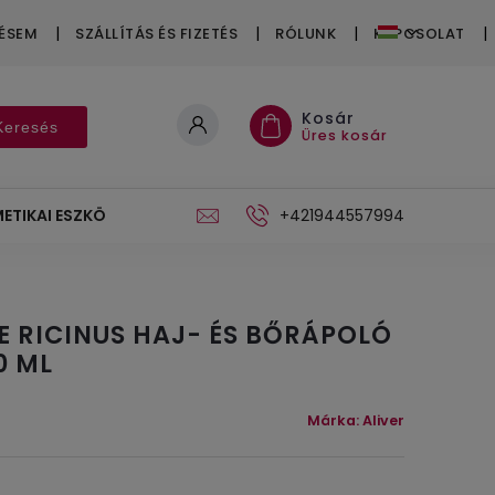
ÉSEM
SZÁLLÍTÁS ÉS FIZETÉS
RÓLUNK
KAPCSOLAT
Kosár
Keresés
Üres kosár
ETIKAI ESZKÖZÖK
AJÁNDÉKUTALVÁNYOK
+421944557994
ÁLLVÁNY
E RICINUS HAJ- ÉS BŐRÁPOLÓ
0 ML
Márka:
Aliver