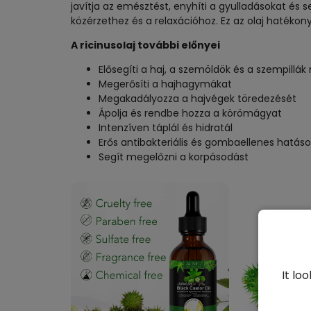
javítja az emésztést, enyhíti a gyulladásokat és s
közérzethez és a relaxációhoz. Ez az olaj hatékony
A ricinusolaj további előnyei
Elősegíti a haj, a szemöldök és a szempillá
Megerősíti a hajhagymákat
Megakadályozza a hajvégek töredezését
Ápolja és rendbe hozza a körömágyat
Intenzíven táplál és hidratál
Erős antibakteriális és gombaellenes hatáso
Segít megelőzni a korpásodást
It lo