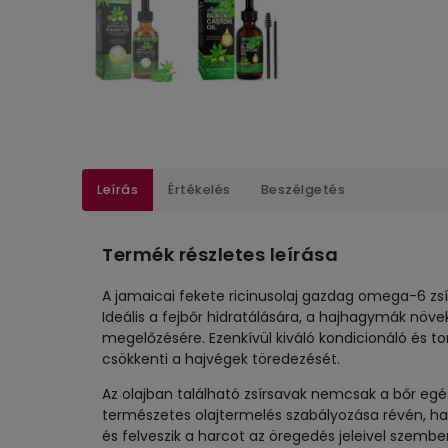
Leírás
Értékelés
Beszélgetés
Termék részletes leírása
A jamaicai fekete ricinusolaj gazdag omega-6 zsí
Ideális a fejbőr hidratálására, a hajhagymák nö
megelőzésére. Ezenkívül kiváló kondicionáló és toni
csökkenti a hajvégek töredezését.
Az olajban található zsírsavak nemcsak a bőr eg
természetes olajtermelés szabályozása révén, h
és felveszik a harcot az öregedés jeleivel szembe