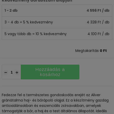
Kedvezmény darabszám alapján
1 - 2 db
4 556 Ft
/ db
3 - 4 db = 5 % kedvezmény
4 328 Ft
/ db
5 vagy több db = 10 % kedvezmény
4 100 Ft
/ db
Megtakarítás
0 Ft
Hozzáadás a
−
+
kosárhoz
Fedezze fel a természetes gondoskodás erejét az Aliver
gránátalma haj- és bőrápoló olajjal. Ez a készítmény gazdag
antioxidánsokban és esszenciális zsírsavakban, amelyek
támogatják a bőr, a haj és a test általános állapotát. Ideális