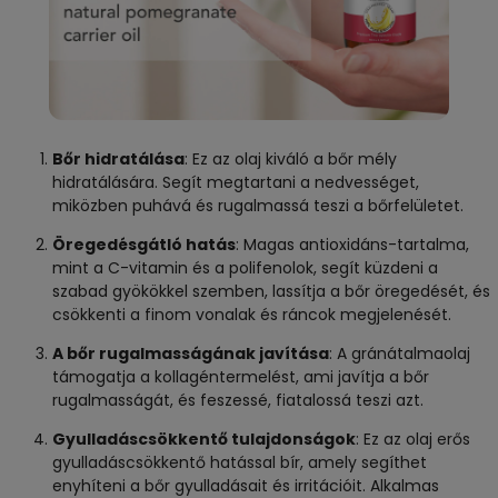
Bőr hidratálása
: Ez az olaj kiváló a bőr mély
hidratálására. Segít megtartani a nedvességet,
miközben puhává és rugalmassá teszi a bőrfelületet.
Öregedésgátló hatás
: Magas antioxidáns-tartalma,
mint a C-vitamin és a polifenolok, segít küzdeni a
szabad gyökökkel szemben, lassítja a bőr öregedését, és
csökkenti a finom vonalak és ráncok megjelenését.
A bőr rugalmasságának javítása
: A gránátalmaolaj
támogatja a kollagéntermelést, ami javítja a bőr
rugalmasságát, és feszessé, fiatalossá teszi azt.
Gyulladáscsökkentő tulajdonságok
: Ez az olaj erős
gyulladáscsökkentő hatással bír, amely segíthet
enyhíteni a bőr gyulladásait és irritációit. Alkalmas