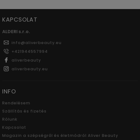
KAPCSOLAT
ALDERI s.r.o.
info
@
aliverbeauty.eu
+421944557994
aliverbeauty
aliverbeauty.eu
INFO
Rendelésem
Szállítás és fizetés
Rólunk
Kapcsolat
Magazin a szépségről és életmódról Aliver Beauty