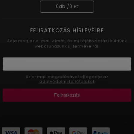
0
db /
0 Ft
FELIRATKOZÁS HÍRLEVÉLRE
Adja meg az e-mail címét, és mi tájékoztatást küldünk
webáruházunk új termékeiről.
Az e-mail megadásával elfogadja az
adatvédelmi feltételeket
Feliratkozás