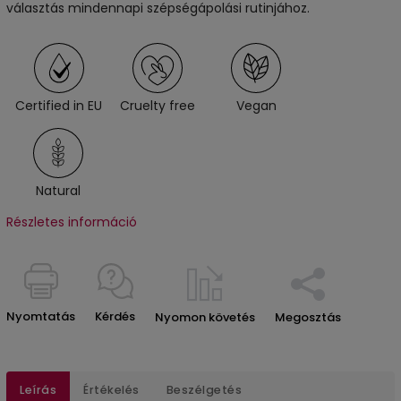
választás mindennapi szépségápolási rutinjához.
Certified in EU
Cruelty free
Vegan
Natural
Részletes információ
Nyomtatás
Kérdés
Nyomon követés
Megosztás
Leírás
Értékelés
Beszélgetés