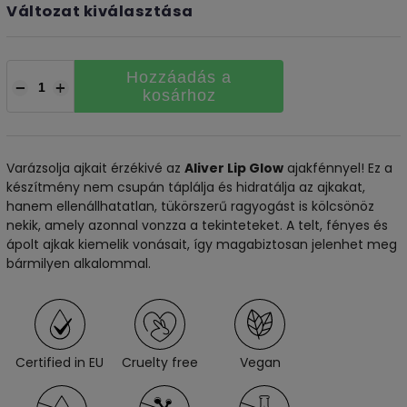
Változat kiválasztása
Hozzáadás a
−
+
kosárhoz
Varázsolja ajkait érzékivé az
Aliver Lip Glow
ajakfénnyel! Ez a
készítmény nem csupán táplálja és hidratálja az ajkakat,
hanem ellenállhatatlan, tükörszerű ragyogást is kölcsönöz
nekik, amely azonnal vonzza a tekinteteket. A telt, fényes és
ápolt ajkak kiemelik vonásait, így magabiztosan jelenhet meg
bármilyen alkalommal.
Certified in EU
Cruelty free
Vegan