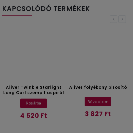
KAPCSOLÓDÓ TERMÉKEK
Previous
Next
e Starlight
Aliver folyékony pirosító
Aliver Wine L
mpillaspirál
folyékony 
Bővebben
Bővebb
ba
3 827 Ft
 Ft
3 353 