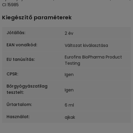
CI 15985
Kiegészítő paraméterek
Jótállás
:
2 év
EAN vonalkód
:
Változat kiválasztása
Eurofins BioPharma Product
EU tanúsítás
:
Testing
CPSR
:
Igen
Bőrgyógyászatilag
Igen
tesztelt
:
Űrtartalom
:
6 ml
Használat
:
ajkak