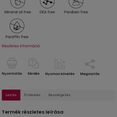
Mineral oil free
DEA free
Paraben free
Paraffin free
Részletes információ
Nyomtatás
Kérdés
Nyomon követés
Megosztás
Leírás
Értékelés
Beszélgetés
Termék részletes leírása