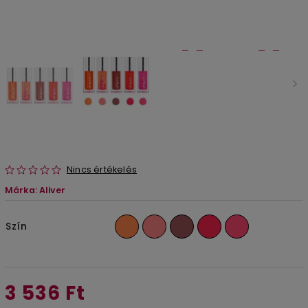
Nincs értékelés
Márka:
Aliver
Szín
3 536 Ft