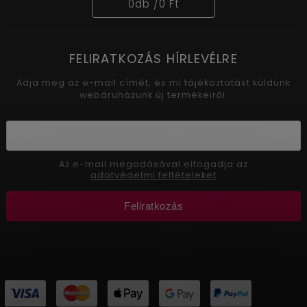
0
db /
0 Ft
FELIRATKOZÁS HÍRLEVÉLRE
Adja meg az e-mail címét, és mi tájékoztatást küldünk
webáruházunk új termékeiről.
Az e-mail megadásával elfogadja az
adatvédelmi feltételeket
Feliratkozás