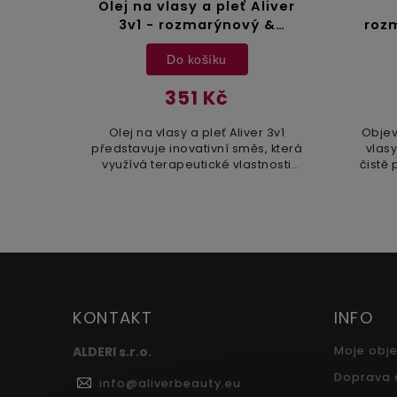
r 3v1
Olej na vlasy a pleť Aliver
vý +
3v1 - rozmarýnový &
rozm
 300
mátový & dýňový olej - 60
Do košíku
ml
351 Kč
 s
Olej na vlasy a pleť Aliver 3v1
Objev
o,
představuje inovativní směs, která
vlasy
eje
využívá terapeutické vlastnosti
čistě
e je a
rozmarýnového, mátového a
bi
lé.
dýňového oleje k posílení zdraví
posil
ýňový
vlasů i pokožky....
KONTAKT
INFO
ALDERI s.r.o.
Moje obj
Doprava 
info
@
aliverbeauty.eu