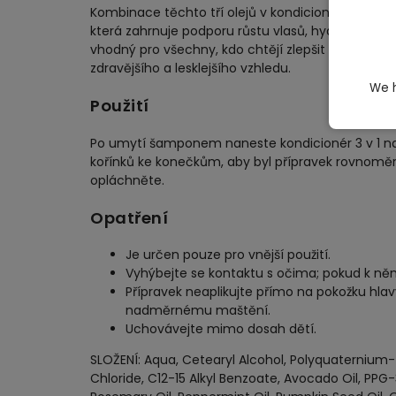
Kombinace těchto tří olejů v kondicionéru posky
která zahrnuje podporu růstu vlasů, hydrataci, v
vhodný pro všechny, kdo chtějí zlepšit zdraví svýc
zdravějšího a lesklejšího vzhledu.
We h
Použití
Po umytí šamponem naneste kondicionér 3 v 1 n
kořínků ke konečkům, aby byl přípravek rovnoměr
opláchněte.
Opatření
Je určen pouze pro vnější použití.
Vyhýbejte se kontaktu s očima; pokud k ně
Přípravek neaplikujte přímo na pokožku hlavy
nadměrnému maštění.
Uchovávejte mimo dosah dětí.
SLOŽENÍ: Aqua, Cetearyl Alcohol, Polyquaternium-
Chloride, C12-15 Alkyl Benzoate, Avocado Oil, PPG-3