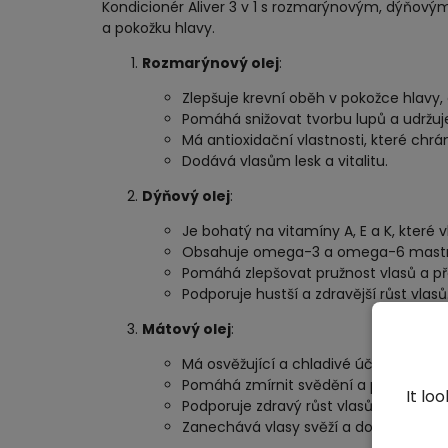
Kondicionér Aliver 3 v 1 s rozmarýnovým, dýňový
a pokožku hlavy.
Rozmarýnový olej
:
Zlepšuje krevní oběh v pokožce hlavy, 
Pomáhá snižovat tvorbu lupů a udržuje
Má antioxidační vlastnosti, které chrá
Dodává vlasům lesk a vitalitu.
Dýňový olej
:
Je bohatý na vitamíny A, E a K, které vla
Obsahuje omega-3 a omega-6 mastné ky
Pomáhá zlepšovat pružnost vlasů a př
Podporuje hustší a zdravější růst vlasů
Mátový olej
:
Má osvěžující a chladivé účinky, které 
Pomáhá zmírnit svědění a podráždění 
It lo
Podporuje zdravý růst vlasů tím, že sti
Zanechává vlasy svěží a dodává jim p