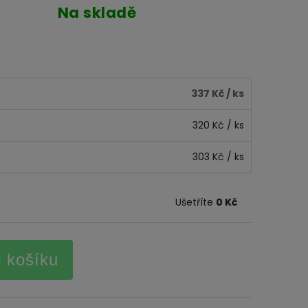
Na skladě
337 Kč
/ ks
320 Kč
/ ks
303 Kč
/ ks
Ušetříte
0 Kč
o košíku