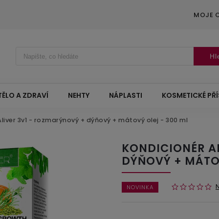
MOJE 
Hl
TĚLO A ZDRAVÍ
NEHTY
NÁPLASTI
KOSMETICKÉ PŘ
liver 3v1 - rozmarýnový + dýňový + mátový olej - 300 ml
KONDICIONÉR A
DÝŇOVÝ + MÁTOV
NOVINKA