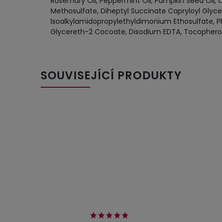
Rosemary Oil, Peppermint Oil, Pumpkin Seed Oil, O
Methosulfate, Diheptyl Succinate Capryloyl Glyce
lsoalkylamidopropylethyldimonium Ethosulfate, Ph
Glycereth-2 Cocoate, Disodium EDTA, Tocophero
SOUVISEJÍCÍ PRODUKTY