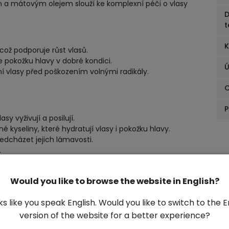
m a mátovým olejem slouží ke komplexní péči o vlasy
D
t
K
což podporuje růst vlasů.
 pokožku hlavy v dobré kondici.
Ú
ní vlasy před poškozením volnými radikály.
P
sy vyživují a posilují.
seliny, které hydratují vlasy i pokožku hlavy.
edcházet jejich lámavosti.
.
Would you like to browse the website in English?
stimulují pokožku hlavy.
pokožky hlavy.
oks like you speak English. Would you like to switch to the E
muluje vlasové folikuly.
version of the website for a better experience?
říjemnou vůni.