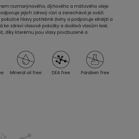
bsahem rozmarýnového, dýňového a mátového oleje
 podporuje jejich zdravý růst a zanechává je svěží.
pokožce hlavy potřebné živiny a podporuje silnější a
vá ke zdraví vlasové pokožky a dodává vlasům lesk.
it, díky kterému jsou vlasy povzbuzené a
ee
Mineral oil free
DEA free
Paraben free