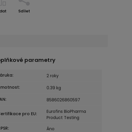
ídat
Sdílet
plňkové parametry
áruka
:
2 roky
Hmotnost
:
0.39 kg
AN
:
8586026860597
Eurofins BioPharma
ertifikace pro EU
:
Product Testing
PSR
:
Áno