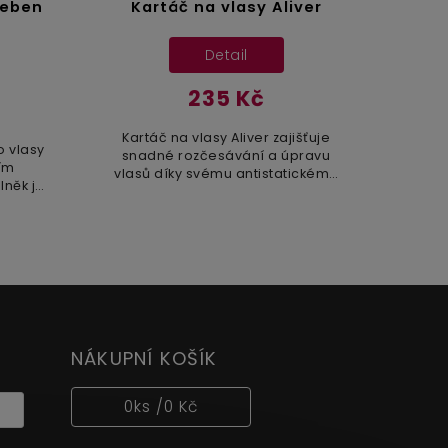
řeben
Kartáč na vlasy Aliver
Detail
235 Kč
Kartáč na vlasy Aliver zajišťuje
o vlasy
snadné rozčesávání a úpravu
ím
vlasů díky svému antistatickému
lněk je
provedení. Tato pomůcka je
, díky
určena pro každodenní použití:
cký a
vlasy, kterým dodává...
NÁKUPNÍ KOŠÍK
0
ks /
0 Kč