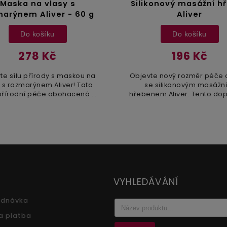
Maska na vlasy s
Silikonový masážní h
arýnem Aliver - 60 g
Aliver
Do košíku
Do košíku
278 Kč
196 Kč
te sílu přírody s maskou na
Objevte nový rozměr péče 
 s rozmarýnem Aliver! Tato
se silikonovým masážn
 přírodní péče obohacená o
hřebenem Aliver. Tento dop
otin intenzivně vyživuje a
vyroben z měkkého silikonu
uje vlasy, podporuje jejich
čemuž je odolný, hygieni
růst a zanechává...
velmi příjemný na...
VYHLEDÁVÁNÍ
ednávka
a platba