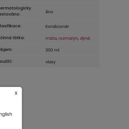
ermatologicky
Áno
estováno
:
lasifikace
:
Kondicionér
činná látka
:
máta
,
rozmarýn
,
dýně
Objem
:
300 ml
oužití
:
vlasy
x
nglish