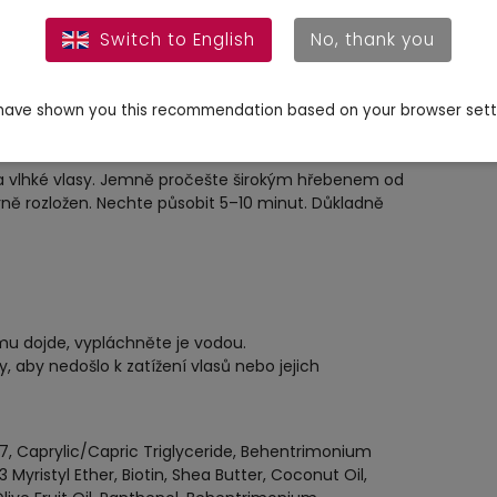
tuje vašim vlasům a pokožce hlavy komplexní péči,
Switch to English
No, thank you
ýživu a ochranu před poškozením. Tento produkt je
h vlasů, zvýšit jejich hustotu a pružnost a dosáhnout
ave shown you this recommendation based on your browser sett
a vlhké vlasy. Jemně pročešte širokým hřebenem od
ně rozložen. Nechte působit 5–10 minut. Důkladně
mu dojde, vypláchněte je vodou.
, aby nedošlo k zatížení vlasů nebo jejich
7, Caprylic/Capric Triglyceride, Behentrimonium
 Myristyl Ether, Biotin, Shea Butter, Coconut Oil,