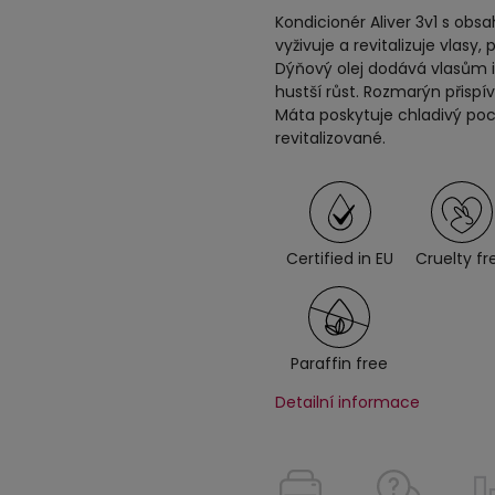
Kondicionér Aliver 3v1 s o
vyživuje a revitalizuje vlasy,
Dýňový olej dodává vlasům i 
hustší růst. Rozmarýn přispí
Máta poskytuje chladivý poc
revitalizované.
Certified in EU
Cruelty fr
Paraffin free
Detailní informace