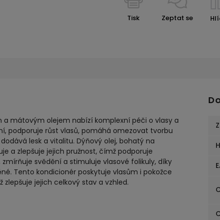
Tisk
Zeptat se
Hl
Do
m a mátovým olejem nabízí komplexní péči o vlasy a
Z
ení, podporuje růst vlasů, pomáhá omezovat tvorbu
dodává lesk a vitalitu. Dýňový olej, bohatý na
uje a zlepšuje jejich pružnost, čímž podporuje
 zmírňuje svědění a stimuluje vlasové folikuly, díky
E
né. Tento kondicionér poskytuje vlasům i pokožce
zlepšuje jejich celkový stav a vzhled.
C
C