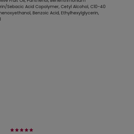
live Fruit Oil, Panthenol, Behentrimonium
rin/Sebacic Acid Copolymer, Cetyl Alcohol, C10-40
enoxyethanol, Benzoic Acid, Ethylhexylglycerin,
l