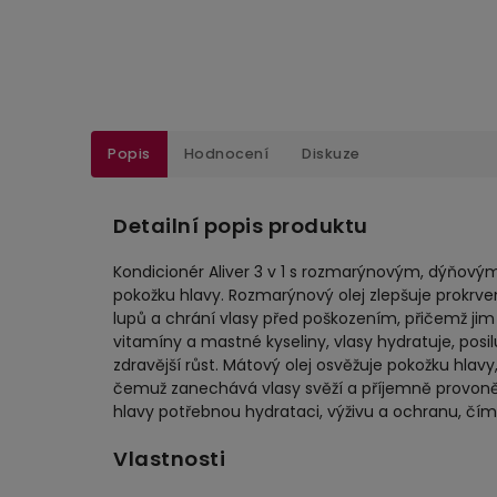
Popis
Hodnocení
Diskuze
Detailní popis produktu
Kondicionér Aliver 3 v 1 s rozmarýnovým, dýňový
pokožku hlavy. Rozmarýnový olej zlepšuje prokrv
lupů a chrání vlasy před poškozením, přičemž jim 
vitamíny a mastné kyseliny, vlasy hydratuje, posil
zdravější růst. Mátový olej osvěžuje pokožku hlavy,
čemuž zanechává vlasy svěží a příjemně provoně
hlavy potřebnou hydrataci, výživu a ochranu, čímž 
Vlastnosti