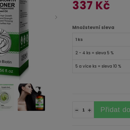
337 Kč
Množstevní sleva
1 ks
2 - 4 ks = sleva 5 %
5 a více ks = sleva 10 %
Přidat d
−
+