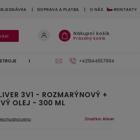
OBJEDNÁVKA
DOPRAVA A PLATBA
O NÁS
KONTAKTY
Nákupní košík
edat
Prázdný košík
ÍSTROJE
DÁRKOVÉ POUKÁZKY
+421944557994
STOJAN
LIVER 3V1 - ROZMARÝNOVÝ +
Ý OLEJ - 300 ML
Značka:
Aliver
Neohodnoceno