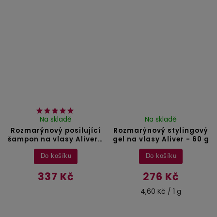
Na skladě
Na skladě
Rozmarýnový posilující
Rozmarýnový stylingový
šampon na vlasy Aliver -
gel na vlasy Aliver - 60 g
300 ml
Do košíku
Do košíku
337 Kč
276 Kč
4,60 Kč / 1 g