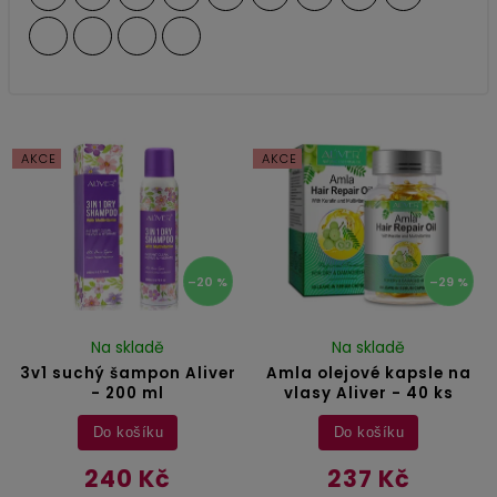
AKCE
AKCE
–20 %
–29 %
Na skladě
Na skladě
3v1 suchý šampon Aliver
Amla olejové kapsle na
- 200 ml
vlasy Aliver - 40 ks
Do košíku
Do košíku
240 Kč
237 Kč