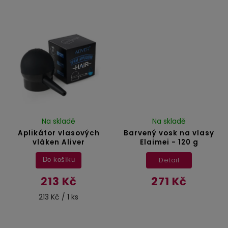
Na skladě
Na skladě
Aplikátor vlasových
Barvený vosk na vlasy
vláken Aliver
Elaimei - 120 g
Detail
Do košíku
213 Kč
271 Kč
213 Kč / 1 ks