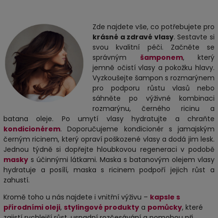
Zde najdete vše, co potřebujete pro
krásné a zdravé vlasy
. Sestavte si
svou kvalitní péči. Začněte se
správným
šamponem
, který
jemně očistí vlasy a pokožku hlavy.
Vyzkoušejte šampon s rozmarýnem
pro podporu růstu vlasů nebo
sáhněte po výživné kombinaci
rozmarýnu, černého ricinu a
batana oleje. Po umytí vlasy hydratujte a chraňte
kondicionérem
. Doporučujeme kondicionér s jamajským
černým ricinem, který opraví poškozené vlasy a dodá jim lesk.
Jednou týdně si dopřejte hloubkovou regeneraci v podobě
masky
s účinnými látkami. Maska s batanovým olejem vlasy
hydratuje a posílí, maska s ricinem podpoří jejich růst a
zahustí.
Kromě toho u nás najdete i vnitřní výživu –
kapsle s
přírodními oleji
,
stylingové produkty
a
pomůcky
, které
zajistí rychlejší růst, usnadní rozčesávání a pomohou při