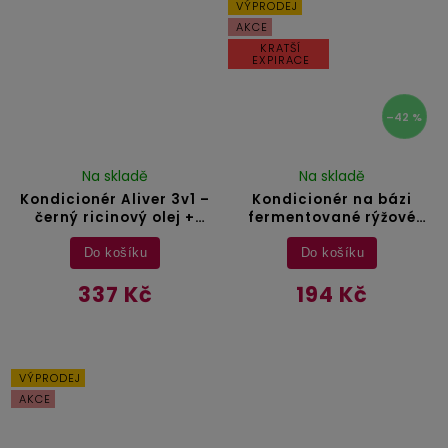
VÝPRODEJ
AKCE
KRATŠÍ
EXPIRACE
–42 %
Na skladě
Na skladě
Kondicionér Aliver 3v1 –
Kondicionér na bázi
černý ricinový olej +
fermentované rýžové
amla + černý kmín – 300
vody Sefudun - 300 ml
ml
Do košíku
Do košíku
337 Kč
194 Kč
VÝPRODEJ
AKCE