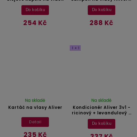
Aliver - 40 ks
300 ml
Do košíku
Do košíku
254 Kč
288 Kč
1 + 1
Na skladě
Na skladě
Kartáč na vlasy Aliver
Kondicionér Aliver 3v1 -
ricinový + levandulový +
arganový olej - 300 ml
Detail
Do košíku
235 Kč
337 Kč