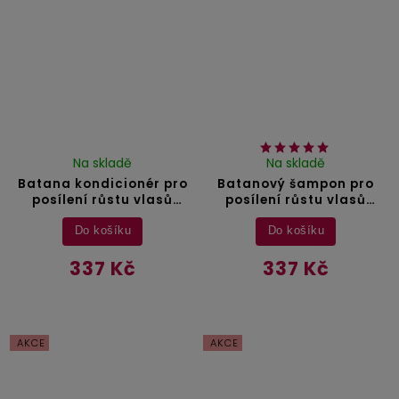
Na skladě
Na skladě
Batana kondicionér pro
Batanový šampon pro
posílení růstu vlasů
posílení růstu vlasů
Aliver - 300 ml
Aliver - 300 ml
Do košíku
Do košíku
337 Kč
337 Kč
AKCE
AKCE