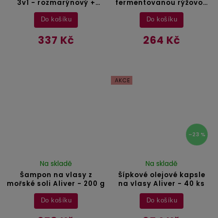
3v1 - rozmarýnový +
fermentovanou rýžovou
ricinový + batana olej -
vodou Sefudun - 300 ml
300 ml
Do košíku
Do košíku
337 Kč
264 Kč
AKCE
–23 %
Na skladě
Na skladě
Šampon na vlasy z
Šípkové olejové kapsle
mořské soli Aliver - 200 g
na vlasy Aliver - 40 ks
Do košíku
Do košíku