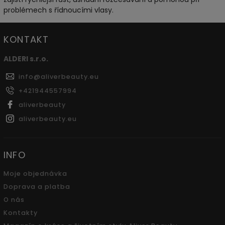
problémech s řídnoucími vlasy.
KONTAKT
ALDERI s.r.o.
info
@
aliverbeauty.eu
+421944557994
aliverbeauty
aliverbeauty.eu
INFO
Moje objednávka
Doprava a platba
O nás
Kontakty