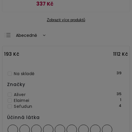
337 Kč
Zobrazit více produktů
Abecedně
Nejlevnější
193
Kč
1112
Kč
Nejdražší
Nejprodávanější
39
Na skladě
Značky
35
Aliver
1
Elaimei
4
Sefudun
Účinná látka