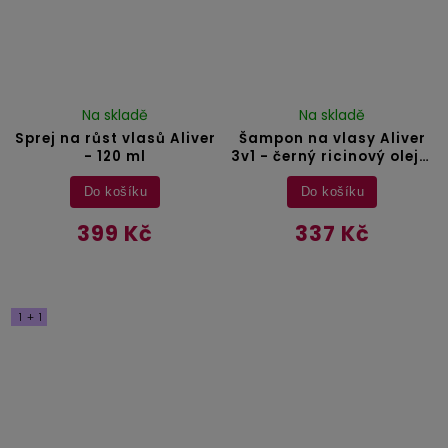
Na skladě
Na skladě
Sprej na růst vlasů Aliver
Šampon na vlasy Aliver
- 120 ml
3v1 - černý ricinový olej +
amla + černý kmín - 300
ml
Do košíku
Do košíku
399 Kč
337 Kč
1 + 1