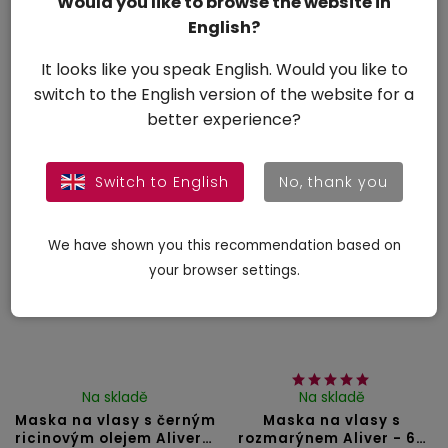
Would you like to browse the website in
Na skladě
Na skladě
English?
Maska na vlasy s
Maska na vlasy s
batanovým olejem Aliver
batanovým olejem Aliver
It looks like you speak English. Would you like to
- 120 g
- 60 g
switch to the English version of the website for a
Do košíku
Do košíku
better experience?
409 Kč
278 Kč
Switch to English
No, thank you
We have shown you this recommendation based on
your browser settings.
Na skladě
Na skladě
Maska na vlasy s černým
Maska na vlasy s
ricinovým olejem Aliver -
rozmarýnem Aliver - 60