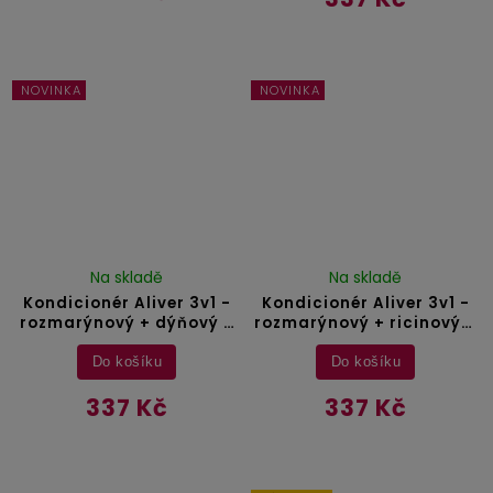
NOVINKA
NOVINKA
Na skladě
Na skladě
Kondicionér Aliver 3v1 -
Kondicionér Aliver 3v1 -
rozmarýnový + dýňový +
rozmarýnový + ricinový +
mátový olej - 300 ml
batana olej – 300 ml
Do košíku
Do košíku
337 Kč
337 Kč