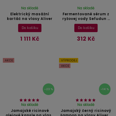
Na skladě
Na skladě
Elektrický masážní
Fermentované sérum z
kartáč na vlasy Aliver
ryžovej vody Sefudun -
60 ml
Do košíku
Do košíku
1 111 Kč
312 Kč
AKCE
VÝPRODEJ
AKCE
–23 %
–14 %
Na skladě
Na skladě
Jamajské ricinové
Jamajský černý ricinový
olejové kapsle na vlasy
šampon na vlasy Aliver -