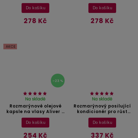
60 g
g
Do košíku
Do košíku
278 Kč
278 Kč
AKCE
–23 %
Na skladě
Na skladě
Rozmarýnové olejové
Rozmarýnový posilující
kapsle na vlasy Aliver -
kondicionér pro růst
40 ks
vlasů Aliver - 300 ml
Do košíku
Do košíku
254 Kč
337 Kč