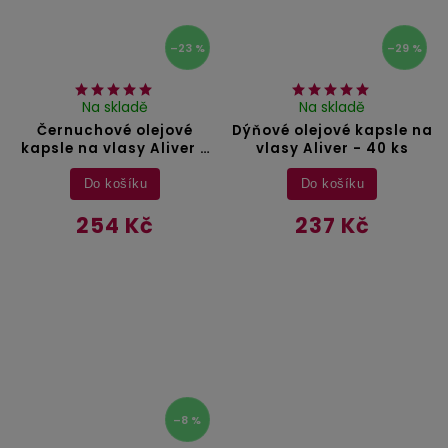
–23 %
–29 %
Na skladě
Na skladě
Černuchové olejové
Dýňové olejové kapsle na
kapsle na vlasy Aliver -
vlasy Aliver - 40 ks
40 ks
Do košíku
Do košíku
254 Kč
237 Kč
–8 %