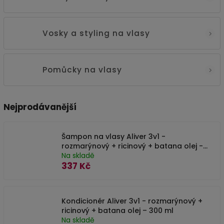
Vosky a styling na vlasy
Pomůcky na vlasy
Nejprodávanější
Šampon na vlasy Aliver 3v1 -
rozmarýnový + ricinový + batana olej -
300 ml
Na skladě
337 Kč
Kondicionér Aliver 3v1 - rozmarýnový +
ricinový + batana olej – 300 ml
Na skladě