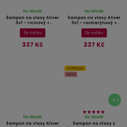
Na skladě
Na skladě
Šampon na vlasy Aliver
Šampon na vlasy Aliver
3v1 - ricinový +
3v1 - rozmarýnový +
levandulový + arganový
dýňový + peppermintový
olej - 300 ml
olej - 300 ml
Do košíku
Do košíku
337 Kč
337 Kč
VÝPRODEJ
AKCE
–21 %
Na skladě
Na skladě
Šampon na vlasy Aliver
Šampon na vlasy s