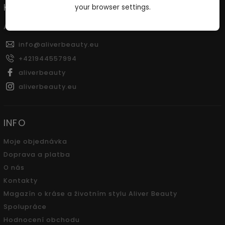
KONTAKT
your browser settings.
ALDERI s.r.o.
info
@
aliverbeauty.eu
+421944557994
aliverbeauty
aliverbeauty.eu
INFO
Moje objednávka
Doprava a platba
O nás
Kontakty
Magazín o kráse a životním stylu Aliver Beauty
Spolupráce
Hodnocení obchodu