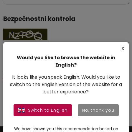
Bezpečnostní kontrola
Opište text z obrázku
x
Would you like to browse the website in
English?
Odesláním zprávy souhlasíte s
podmínkami ochrany
It looks like you speak English. Would you like to
osobních údajů
switch to the English version of the website for a
better experience?
Odeslat
Switch to English
No, thank you
We have shown you this recommendation based on