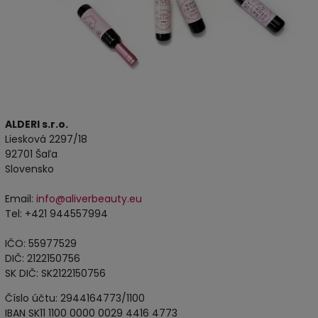
ALDERI s.r.o.
Liesková 2297/18
92701 Šaľa
Slovensko
Email:
info@aliverbeauty.eu
Tel: +421 944557994
IČO: 55977529
DIČ: 2122150756
SK DIČ: SK2122150756
Číslo účtu: 2944164773/1100
IBAN SK11 1100 0000 0029 4416 4773