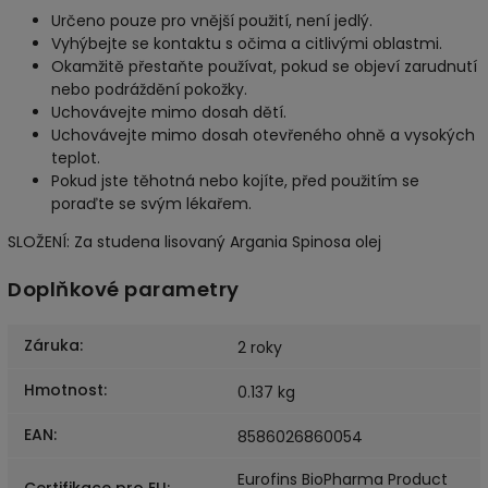
Určeno pouze pro vnější použití, není jedlý.
Vyhýbejte se kontaktu s očima a citlivými oblastmi.
Okamžitě přestaňte používat, pokud se objeví zarudnutí
nebo podráždění pokožky.
Uchovávejte mimo dosah dětí.
Uchovávejte mimo dosah otevřeného ohně a vysokých
teplot.
Pokud jste těhotná nebo kojíte, před použitím se
poraďte se svým lékařem.
SLOŽENÍ: Za studena lisovaný Argania Spinosa olej
Doplňkové parametry
Záruka
:
2 roky
Hmotnost
:
0.137 kg
EAN
:
8586026860054
Eurofins BioPharma Product
Certifikace pro EU
: