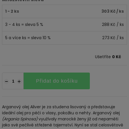
1 - 2 ks
303 Kč
/ ks
3 - 4 ks = sleva 5 %
288 Kč
/ ks
5 a více ks = sleva 10 %
273 Kč
/ ks
Ušetříte
0 Kč
Přidat do košíku
−
+
Arganový olej Aliver je za studena lisovaný a představuje
ideální olej pro péči o vlasy, pokožku a nehty. Arganový olej
(Argania Spinosa)
využívaly marocké ženy již od nepaměti
jako své pečlivě střežené tajemství. Nyní se stal celosvětově