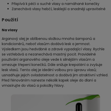
Přispívá k péči o suché vlasy a namáhané konečky
Zanechává vlasy hebčí, lesklejší a snadněji upravitelné
Použití
Na vlasy
Arganový olej je oblíbenou složkou mnoha šamponů a
kondicionérů, neboť vlasům dodává lesk a jemnost.
Výsledkem jsou hedvábné a zdravě vypadající vlasy. Rychle
se vstřebává a nezanechává mastný pocit. Pravidelné
používání arganového oleje vede k silnějším vlasům a
omezuje třepení konečků. Dále snižuje krepatění a zvyšuje
lesk vlasů. Tento olej je ideální volbou pro úpravu vlasů;
usnadňuje jejich ovladatelnost a dodává jim atraktivní vzhled.
Před fénováním naneste několik kapek oleje do dlaní a
vmasírujte do vlasů a pokožky hlavy.