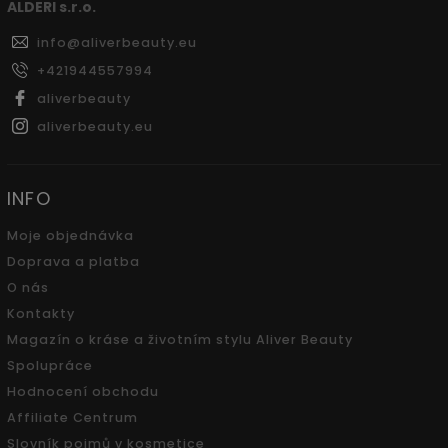
ALDERI s.r.o.
info
@
aliverbeauty.eu
+421944557994
aliverbeauty
aliverbeauty.eu
INFO
Moje objednávka
Doprava a platba
O nás
Kontakty
Magazín o kráse a životním stylu Aliver Beauty
Spolupráce
Hodnocení obchodu
Affiliate Centrum
Slovník pojmů v kosmetice