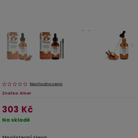
Neohodnoceno
Značka:
Aliver
303 Kč
Na skladě
Množstevní sleva