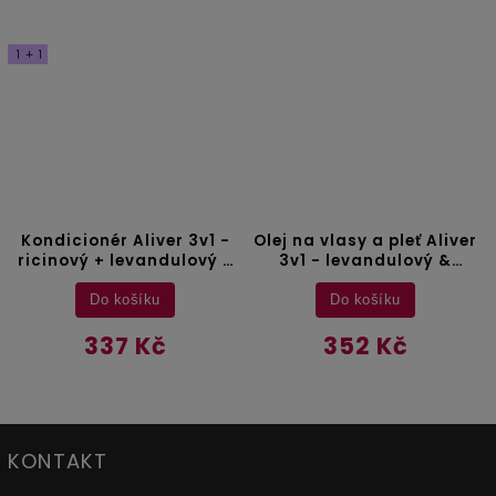
Olej na vlasy a pleť Aliver
Silikonový masážní
3v1 - levandulový &
hřeben Aliver
arganový & černý
ricinový olej - 60 ml
Do košíku
Do košíku
352 Kč
197 Kč
KONTAKT