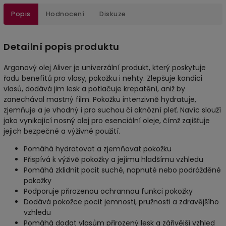
Popis
Hodnocení
Diskuze
Detailní popis produktu
Arganový olej Aliver je univerzální produkt, který poskytuje
řadu benefitů pro vlasy, pokožku i nehty. Zlepšuje kondici
vlasů, dodává jim lesk a potlačuje krepatění, aniž by
zanechával mastný film. Pokožku intenzivně hydratuje,
zjemňuje a je vhodný i pro suchou či aknózní pleť. Navíc slouží
jako vynikající nosný olej pro esenciální oleje, čímž zajišťuje
jejich bezpečné a výživné použití.
Pomáhá hydratovat a zjemňovat pokožku
Přispívá k výživě pokožky a jejímu hladšímu vzhledu
Pomáhá zklidnit pocit suché, napnuté nebo podrážděné
pokožky
Podporuje přirozenou ochrannou funkci pokožky
Dodává pokožce pocit jemnosti, pružnosti a zdravějšího
vzhledu
Pomáhá dodat vlasům přirozený lesk a zářivější vzhled