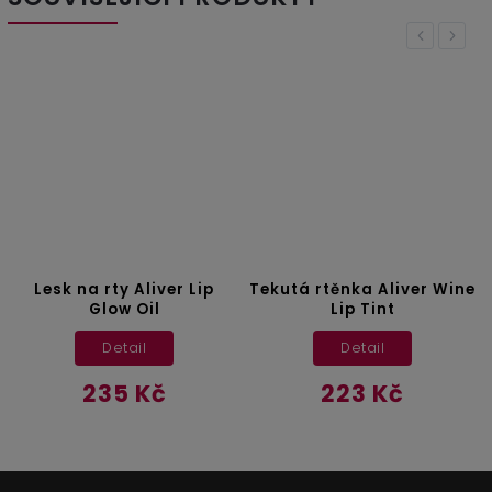
Previous
Next
Lesk na rty Aliver Lip
Tekutá rtěnka Aliver Wine
Glow Oil
Lip Tint
Detail
Detail
235 Kč
223 Kč