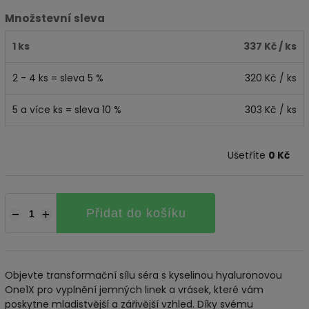
Množstevní sleva
1 ks
337 Kč
/ ks
2 - 4 ks = sleva 5 %
320 Kč
/ ks
5 a více ks = sleva 10 %
303 Kč
/ ks
Ušetříte
0 Kč
Přidat do košíku
−
+
Objevte transformační sílu séra s kyselinou hyaluronovou
One1X pro vyplnění jemných linek a vrásek, které vám
poskytne mladistvější a zářivější vzhled. Díky svému