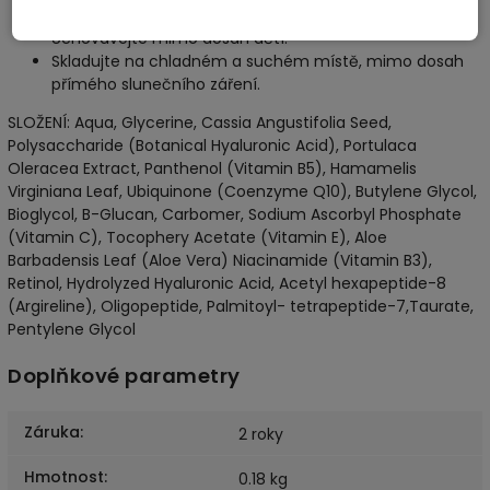
přípravku s lékařem.
Uchovávejte mimo dosah dětí.
Skladujte na chladném a suchém místě, mimo dosah
přímého slunečního záření.
SLOŽENÍ: Aqua, Glycerine, Cassia Angustifolia Seed,
Polysaccharide (Botanical Hyaluronic Acid), Portulaca
Oleracea Extract, Panthenol (Vitamin B5), Hamamelis
Virginiana Leaf, Ubiquinone (Coenzyme Q10), Butylene Glycol,
Bioglycol, B-Glucan, Carbomer, Sodium Ascorbyl Phosphate
(Vitamin C), Tocophery Acetate (Vitamin E), Aloe
Barbadensis Leaf (Aloe Vera) Niacinamide (Vitamin B3),
Retinol, Hydrolyzed Hyaluronic Acid, Acetyl hexapeptide-8
(Argireline), Oligopeptide, Palmitoyl- tetrapeptide-7,Taurate,
Pentylene Glycol
Doplňkové parametry
Záruka
:
2 roky
Hmotnost
:
0.18 kg