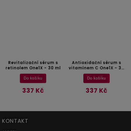
Revitalizační sérum s
Antioxidační sérum s
retinolem One1X - 30 ml
vitamínem C One1X - 30
ml
Do košíku
Do košíku
337 Kč
337 Kč
KONTAKT