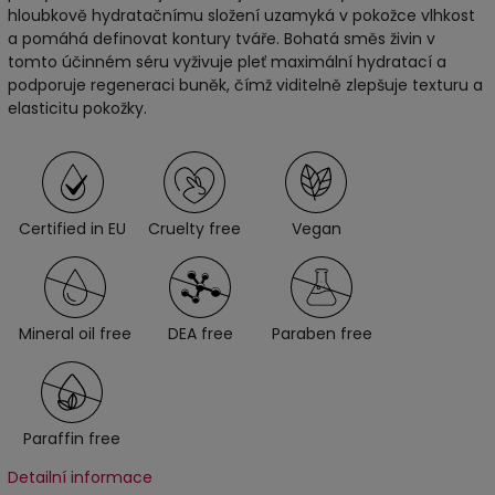
hloubkově hydratačnímu složení uzamyká v pokožce vlhkost
a pomáhá definovat kontury tváře. Bohatá směs živin v
tomto účinném séru vyživuje pleť maximální hydratací a
podporuje regeneraci buněk, čímž viditelně zlepšuje texturu a
elasticitu pokožky.
Certified in EU
Cruelty free
Vegan
Mineral oil free
DEA free
Paraben free
Paraffin free
Detailní informace