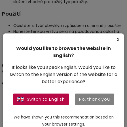
složení vhodné pro každý typ pokožky.
Použití
Očistěte si tvář obvyklým způsobem a jemně ji osušte.
Naneste tenkou vrstvu séra na požadovanou oblast a
krouživými pohyby vmasírujte.
x
Nechte přípravek zcela vstřebat.
Would you like to browse the website in
Jakmile se sérum vstřebá, můžete aplikovat následný
English?
hydratační krém.
Pro dosažení optimálních výsledků aplikujte sérum dvakrát
It looks like you speak English. Would you like to
denně – ráno a večer.
switch to the English version of the website for a
better experience?
Opatření
Přípravek je určen pouze pro vnější použití.
Switch to English
No, thank you
Vyhněte se kontaktu s očima; pokud k němu dojde,
vypláchněte je čistou vodou.
Před prvním použitím se doporučuje provést test
We have shown you this recommendation based on
snášenlivosti na malé ploše kůže.
your browser settings.
Pokud užíváte dermatologické léky, poraďte se o použití