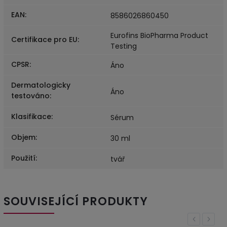
EAN
:
8586026860450
Eurofins BioPharma Product
Certifikace pro EU
:
Testing
CPSR
:
Áno
Dermatologicky
Áno
testováno
:
Klasifikace
:
Sérum
Objem
:
30 ml
Použití
:
tvář
SOUVISEJÍCÍ PRODUKTY
Previous
Next