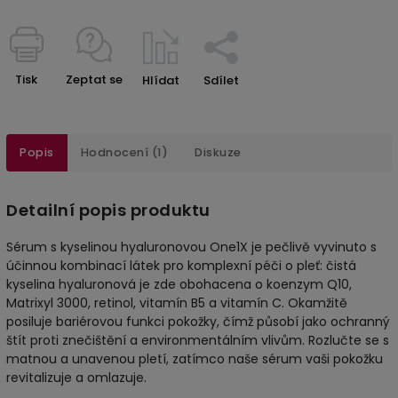
Tisk
Zeptat se
Hlídat
Sdílet
Popis
Hodnocení (1)
Diskuze
Detailní popis produktu
Sérum s kyselinou hyaluronovou One1X je pečlivě vyvinuto s
účinnou kombinací látek pro komplexní péči o pleť: čistá
kyselina hyaluronová je zde obohacena o koenzym Q10,
Matrixyl 3000, retinol, vitamín B5 a vitamín C. Okamžitě
posiluje bariérovou funkci pokožky, čímž působí jako ochranný
štít proti znečištění a environmentálním vlivům. Rozlučte se s
matnou a unavenou pletí, zatímco naše sérum vaši pokožku
revitalizuje a omlazuje.