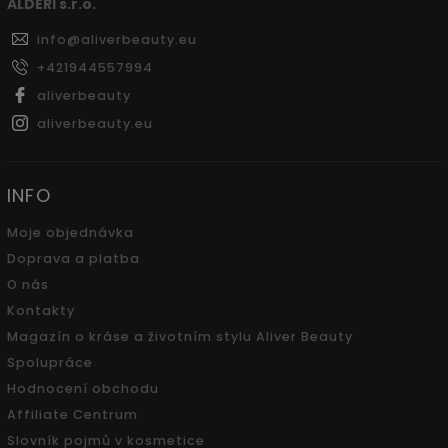
ALDERI s.r.o.
info
@
aliverbeauty.eu
+421944557994
aliverbeauty
aliverbeauty.eu
INFO
Moje objednávka
Doprava a platba
O nás
Kontakty
Magazín o kráse a životním stylu Aliver Beauty
Spolupráce
Hodnocení obchodu
Affiliate Centrum
Slovník pojmů v kosmetice