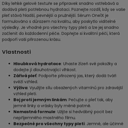
Díky lehké gelové textuře se přípravek snadno vstřebává a
dodává pleti potřebnou hydrataci. Poznejte rozdíl, kdy se vaše
pleť stává hladší, pevnější a pružnější. Sérum One1X je
formulováno s důrazem na kvalitu, aby poskytlo viditelné
výsledky. Je vhodné pro všechny typy pleti a lze jej snadno
začlenit do každodenní péče. Dopřejte si kvalitní péči, která
podpoří vaši přirozenou krásu.
Vlastnosti
Hloubková hydratace
: Uhaste žízeň své pokožky a
dodejte jí dlouhotrvající vlhkost.
Zářivá pleť
: Podpořte přirozený jas, který dodá tváři
svěží vzhled.
Výživa
: Využijte sílu obsažených vitamínů pro zdravější
vzhled pleti.
Boj proti jemným linkám
: Pečujte o pleť tak, aby
jemné linky a vrásky byly méně patrné.
Nemastná formule
: Užijte si hedvábný pocit bez
nepříjemného mastného filmu.
Bezpečné pro všechny typy pleti
: Jemné, ale účinné