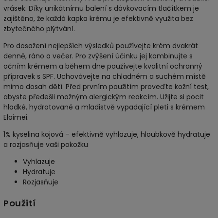
vrásek. Díky unikátnímu balení s dávkovacím tlačítkem je
zajištěno, že každá kapka krému je efektivně využita bez
zbytečného plýtvání.
Pro dosažení nejlepších výsledků používejte krém dvakrát
denně, ráno a večer. Pro zvýšení účinku jej kombinujte s
očním krémem a během dne používejte kvalitní ochranný
přípravek s SPF. Uchovávejte na chladném a suchém místě
mimo dosah dětí. Před prvním použitím proveďte kožní test,
abyste předešli možným alergickým reakcím. Užijte si pocit
hladké, hydratované a mladistvě vypadající pleti s krémem
Elaimei.
1% kyselina kojová – efektivně vyhlazuje, hloubkově hydratuje
a rozjasňuje vaši pokožku
Vyhlazuje
Hydratuje
Rozjasňuje
Použití