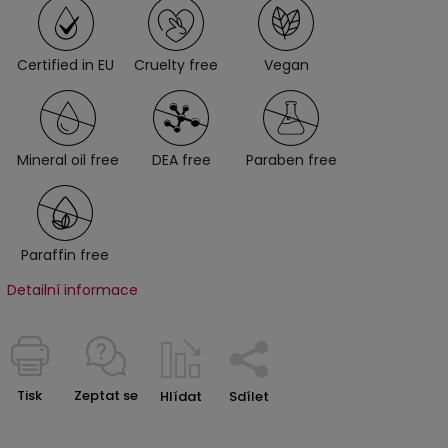
Certified in EU
Cruelty free
Vegan
Mineral oil free
DEA free
Paraben free
Paraffin free
Detailní informace
Tisk
Zeptat se
Hlídat
Sdílet