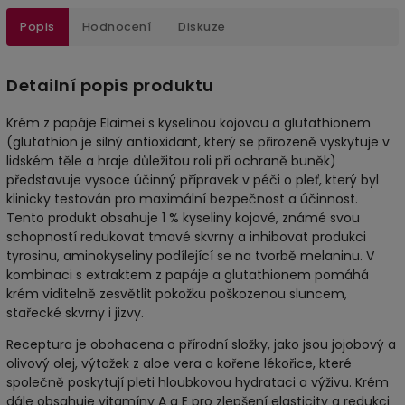
Popis
Hodnocení
Diskuze
Detailní popis produktu
Krém z papáje Elaimei s kyselinou kojovou a glutathionem
(glutathion je silný antioxidant, který se přirozeně vyskytuje v
lidském těle a hraje důležitou roli při ochraně buněk)
představuje vysoce účinný přípravek v péči o pleť, který byl
klinicky testován pro maximální bezpečnost a účinnost.
Tento produkt obsahuje 1 % kyseliny kojové, známé svou
schopností redukovat tmavé skvrny a inhibovat produkci
tyrosinu, aminokyseliny podílející se na tvorbě melaninu. V
kombinaci s extraktem z papáje a glutathionem pomáhá
krém viditelně zesvětlit pokožku poškozenou sluncem,
stařecké skvrny i jizvy.
Receptura je obohacena o přírodní složky, jako jsou jojobový a
olivový olej, výtažek z aloe vera a kořene lékořice, které
společně poskytují pleti hloubkovou hydrataci a výživu. Krém
dále obsahuje vitamíny A a E pro zlepšení elasticity a redukci