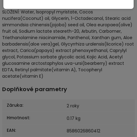
Uchovávejte mimo dosah dětí.
SLOŽENÍ: Water, lsopropyl myristate, Cocos
nucifera(Coconut) oil, Glycerin, 1-Octadecanol, Stearic acid
simmondsia chinensis(jojoba) seed oil, Olea europaea(olive)
fruit oil, Sodium lactate steareth-20, Arbutin, Carbomer,
Triethanolamine niacinamide, Panthenol, Xanthan gum, Aloe
barbadensis(aloe vera)gel, Glycyrrhiza uralensis(licorice) root
extract, Carica(papaya) extract phenoxyethanol, Caprylyl
glycol, Potassium sorbate glycolic acid, Kojic Acid, Acetyl
glucosamine arctostaphylos uva-ursi(bearberry) extract
EDTA, Retinyl palmitate(vitamin A), Tocopheryl
acetate(vitamin E)
Doplňkové parametry
Záruka
:
2 roky
Hmotnost
:
0.17 kg
EAN
:
8586026860412