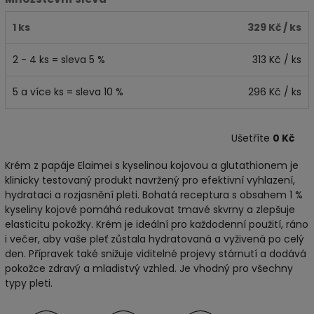
1 ks
329 Kč
/ ks
2 - 4 ks = sleva 5 %
313 Kč
/ ks
5 a více ks = sleva 10 %
296 Kč
/ ks
Ušetříte
0 Kč
Krém z papáje Elaimei s kyselinou kojovou a glutathionem je
klinicky testovaný produkt navržený pro efektivní vyhlazení,
hydrataci a rozjasnění pleti. Bohatá receptura s obsahem 1 %
kyseliny kojové pomáhá redukovat tmavé skvrny a zlepšuje
elasticitu pokožky. Krém je ideální pro každodenní použití, ráno
i večer, aby vaše pleť zůstala hydratovaná a vyživená po celý
den. Přípravek také snižuje viditelné projevy stárnutí a dodává
pokožce zdravý a mladistvý vzhled. Je vhodný pro všechny
typy pleti.