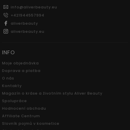
info
@
aliverbeauty.eu
+421944557994
aliverbeauty
aliverbeauty.eu
INFO
Moje objednávka
Doprava a platba
O nás
Kontakty
Magazín o kráse a životním stylu Aliver Beauty
Spolupráce
Hodnocení obchodu
Affiliate Centrum
Slovník pojmů v kosmetice