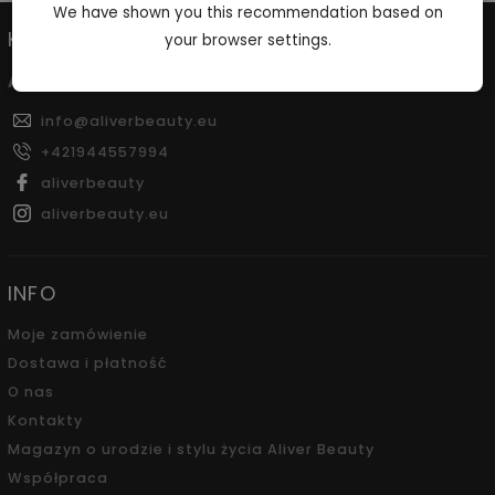
We have shown you this recommendation based on
KONTAKT
your browser settings.
ALDERI s.r.o.
info
@
aliverbeauty.eu
+421944557994
aliverbeauty
aliverbeauty.eu
INFO
Moje zamówienie
Dostawa i płatność
O nas
Kontakty
Magazyn o urodzie i stylu życia Aliver Beauty
Współpraca