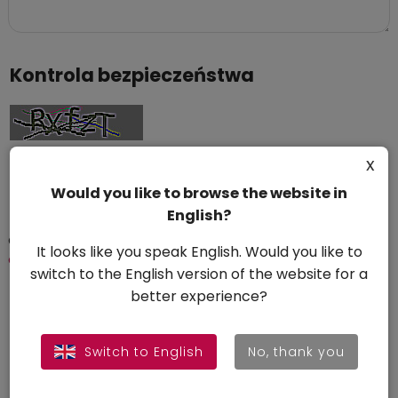
Kontrola bezpieczeństwa
Skopiuj tekst z obrazka
x
Would you like to browse the website in
English?
Odoslaním správy súhlasíte s
podmienkami ochrany
It looks like you speak English. Would you like to
osobných údajov
switch to the English version of the website for a
better experience?
Wyślij
Switch to English
No, thank you