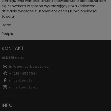
zmniejszenie wartości towaru spowodowane obchodzeniem
się z towarem w sposób wykraczający poza konieczne
działania związane z ustaleniem cech i funkcjonalności
towaru.
Data:
Podpis:
KONTAKT
ALDERI s.r.o.
info
@
aliverbeauty.eu
+421944557994
aliverbeauty
aliverbeauty.eu
INFO