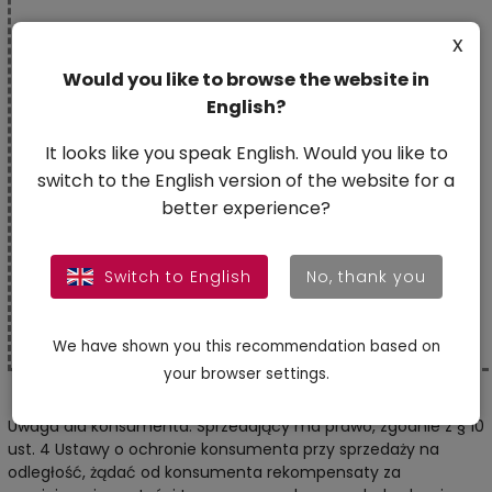
x
Sposób
zwrotu
Would you like to browse the website in
otrzymanych
English?
środków
finansowych:
It looks like you speak English. Would you like to
switch to the English version of the website for a
Proszę o zwrot
better experience?
pieniędzy na
konto
bankowe
Switch to English
No, thank you
(IBAN)/inny
sposób
We have shown you this recommendation based on
your browser settings.
Uwaga dla konsumenta: Sprzedający ma prawo, zgodnie z § 10
ust. 4 Ustawy o ochronie konsumenta przy sprzedaży na
odległość, żądać od konsumenta rekompensaty za