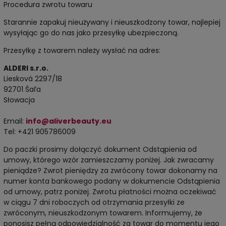
Procedura zwrotu towaru
Starannie zapakuj nieużywany i nieuszkodzony towar, najlepiej
wysyłając go do nas jako przesyłkę ubezpieczoną.
Przesyłkę z towarem należy wysłać na adres:
ALDERI s.r.o.
Liesková 2297/18
92701 Šaľa
Słowacja
Email:
info@aliverbeauty.eu
Tel: +421 905786009
Do paczki prosimy dołączyć dokument Odstąpienia od
umowy, którego wzór zamieszczamy poniżej. Jak zwracamy
pieniądze? Zwrot pieniędzy za zwrócony towar dokonamy na
numer konta bankowego podany w dokumencie Odstąpienia
od umowy, patrz poniżej. Zwrotu płatności można oczekiwać
w ciągu 7 dni roboczych od otrzymania przesyłki ze
zwróconym, nieuszkodzonym towarem. Informujemy, że
ponosisz pełną odpowiedzialność za towar do momentu jego