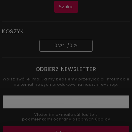
Szukaj
KOSZYK
0
szt. /
0 zł
ODBIERZ NEWSLETTER
Wpisz swój e-mail, a my będziemy przesyłać ci informacje
na temat nowych produktów na naszym e-shop.
Vložením e-mailu súhlasíte s
podmienkami ochrany osobných údajov