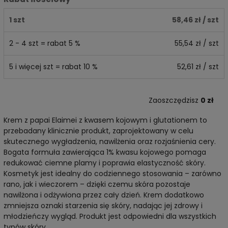
1 szt
58,46 zł
/ szt
2 - 4 szt = rabat 5 %
55,54 zł
/ szt
5 i więcej szt = rabat 10 %
52,61 zł
/ szt
Zaoszczędzisz
0 zł
Krem z papai Elaimei z kwasem kojowym i glutationem to
przebadany klinicznie produkt, zaprojektowany w celu
skutecznego wygładzenia, nawilżenia oraz rozjaśnienia cery.
Bogata formuła zawierająca 1% kwasu kojowego pomaga
redukować ciemne plamy i poprawia elastyczność skóry.
Kosmetyk jest idealny do codziennego stosowania – zarówno
rano, jak i wieczorem – dzięki czemu skóra pozostaje
nawilżona i odżywiona przez cały dzień. Krem dodatkowo
zmniejsza oznaki starzenia się skóry, nadając jej zdrowy i
młodzieńczy wygląd. Produkt jest odpowiedni dla wszystkich
typów skóry.