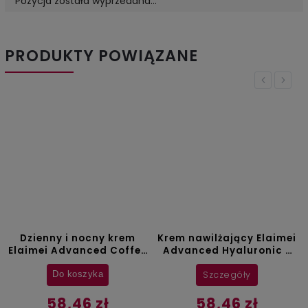
Pozycja została wyprzedana…
PRODUKTY POWIĄZANE
Previous
Next
Dzienny i nocny krem
Krem nawilżający Elaimei
Elaimei Advanced Coffee
Advanced Hyaluronic -
- 50 ml
50 ml
Szczegóły
Do koszyka
58,46 zł
58,46 zł