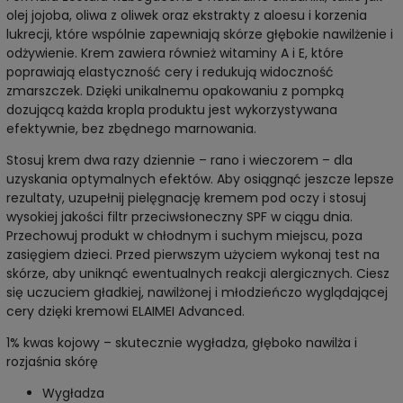
olej jojoba, oliwa z oliwek oraz ekstrakty z aloesu i korzenia
lukrecji, które wspólnie zapewniają skórze głębokie nawilżenie i
odżywienie. Krem zawiera również witaminy A i E, które
poprawiają elastyczność cery i redukują widoczność
zmarszczek. Dzięki unikalnemu opakowaniu z pompką
dozującą każda kropla produktu jest wykorzystywana
efektywnie, bez zbędnego marnowania.
Stosuj krem dwa razy dziennie – rano i wieczorem – dla
uzyskania optymalnych efektów. Aby osiągnąć jeszcze lepsze
rezultaty, uzupełnij pielęgnację kremem pod oczy i stosuj
wysokiej jakości filtr przeciwsłoneczny SPF w ciągu dnia.
Przechowuj produkt w chłodnym i suchym miejscu, poza
zasięgiem dzieci. Przed pierwszym użyciem wykonaj test na
skórze, aby uniknąć ewentualnych reakcji alergicznych. Ciesz
się uczuciem gładkiej, nawilżonej i młodzieńczo wyglądającej
cery dzięki kremowi ELAIMEI Advanced.
1% kwas kojowy – skutecznie wygładza, głęboko nawilża i
rozjaśnia skórę
Wygładza