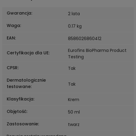
Gwarancja
:
2 lata
Waga
:
0.17 kg
EAN
:
8586026860412
Eurofins BioPharma Product
Certyfikacja dla UE
:
Testing
CPSR
:
Tak
Dermatologicznie
Tak
testowane
:
Klasyfikacja
:
Krem
Objętość
:
50 ml
Zastosowanie
:
twarz