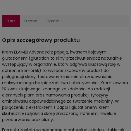
Opis
Ocena
Opinie
Opis szczegółowy produktu
Krem ELAIMEI Advanced z papają, kwasem kojowym i
glutationem (glutation to silny przeciwutleniacz naturalnie
występujący w organizmie, który odgrywa kluczową rolę w
ochronie komórek) to wysoce skuteczny produkt do
pielęgnacji skóry, testowany klinicznie dla zapewnienia
maksymalnego bezpieczeństwa i efektywności. Krem zawiera
1% kwasu kojowego, znanego ze zdolności do redukcji
ciemnych plam oraz hamowania produkcji tyrozyny –
aminokwasu odpowiedzialnego za tworzenie melaniny. W
połączeniu z ekstraktem z papai i glutationem, krem
skutecznie rozjaśnia skórę zniszczoną słońcem, niweluje
przebarwienia oraz blizny.
Formuła została wzbogacona o naturalne składniki, takie jak