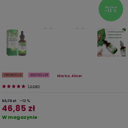
53,73 zł
–12 %
PROMOCJA
BESTSELLER
Marka:
Aliver
1 ocen
53,73 zł
–12 %
46,85 zł
W magazynie