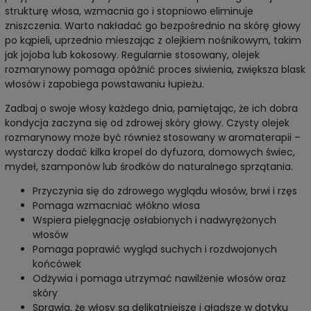
strukturę włosa, wzmacnia go i stopniowo eliminuje
zniszczenia. Warto nakładać go bezpośrednio na skórę głowy
po kąpieli, uprzednio mieszając z olejkiem nośnikowym, takim
jak jojoba lub kokosowy. Regularnie stosowany, olejek
rozmarynowy pomaga opóźnić proces siwienia, zwiększa blask
włosów i zapobiega powstawaniu łupieżu.
Zadbaj o swoje włosy każdego dnia, pamiętając, że ich dobra
kondycja zaczyna się od zdrowej skóry głowy. Czysty olejek
rozmarynowy może być również stosowany w aromaterapii –
wystarczy dodać kilka kropel do dyfuzora, domowych świec,
mydeł, szamponów lub środków do naturalnego sprzątania.
Przyczynia się do zdrowego wyglądu włosów, brwi i rzęs
Pomaga wzmacniać włókno włosa
Wspiera pielęgnację osłabionych i nadwyrężonych
włosów
Pomaga poprawić wygląd suchych i rozdwojonych
końcówek
Odżywia i pomaga utrzymać nawilżenie włosów oraz
skóry
Sprawia, że włosy są delikatniejsze i gładsze w dotyku