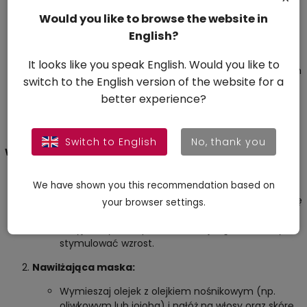
Pomaga to usuwać zanieczyszczenia oraz
Would you like to browse the website in
nadmiar sebum.
English?
Łagodzenie podrażnień:
It looks like you speak English. Would you like to
Wymieszaj 1-2 krople olejku z olejkiem nośnikowym
switch to the English version of the website for a
(np. kokosowym lub migdałowym) i delikatnie
better experience?
nałóż na podrażnione miejsca. Pomaga w
pielęgnacji skóry trądzikowej i redukcji stanów
zapalnych.
Switch to English
No, thank you
Włosy
Wsparcie wzrostu włosów:
We have shown you this recommendation based on
Wmasuj kilka kropel olejku rozmarynowego w skórę
your browser settings.
głowy. Pozostaw na 30–60 minut, a następnie
umyj włosy szamponem. Stosuj regularnie, aby
stymulować wzrost.
Nawilżająca maska:
Wymieszaj olejek z olejkiem nośnikowym (np.
oliwkowym lub jojoba) i nałóż na włosy oraz skórę