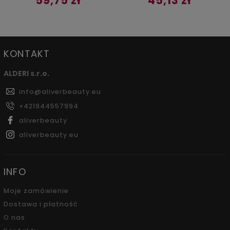
45,13 zł
34,82 zł
KONTAKT
ALDERI s.r.o.
info
@
aliverbeauty.eu
+421944557994
aliverbeauty
aliverbeauty.eu
INFO
Moje zamówienie
Dostawa i płatność
O nas