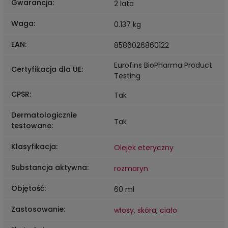
Gwarancja
:
2 lata
Waga
:
0.137 kg
EAN
:
8586026860122
Eurofins BioPharma Product
Certyfikacja dla UE
:
Testing
CPSR
:
Tak
Dermatologicznie
Tak
testowane
:
Klasyfikacja
:
Olejek eteryczny
Substancja aktywna
:
rozmaryn
Objętość
:
60 ml
Zastosowanie
:
włosy
,
skóra
,
ciało