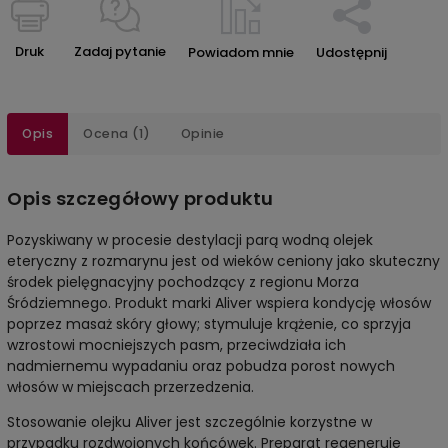
Druk
Zadaj pytanie
Powiadom mnie
Udostępnij
Opis
Ocena (1)
Opinie
Opis szczegółowy produktu
Pozyskiwany w procesie destylacji parą wodną olejek
eteryczny z rozmarynu jest od wieków ceniony jako skuteczny
środek pielęgnacyjny pochodzący z regionu Morza
Śródziemnego. Produkt marki Aliver wspiera kondycję włosów
poprzez masaż skóry głowy; stymuluje krążenie, co sprzyja
wzrostowi mocniejszych pasm, przeciwdziała ich
nadmiernemu wypadaniu oraz pobudza porost nowych
włosów w miejscach przerzedzenia.
Stosowanie olejku Aliver jest szczególnie korzystne w
przypadku rozdwojonych końcówek. Preparat regeneruje