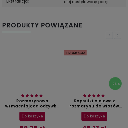
Ekstrakcja
:
olej destylowany parą
PRODUKTY POWIĄZANE
Previous
Next
PROMOCJA
–23 %
Kapsułki olejowe z
Silikonowy masażer do
rozmarynu do włosów
włosów Aliver
Aliver - 40 szt.
Do koszyka
Do koszyka