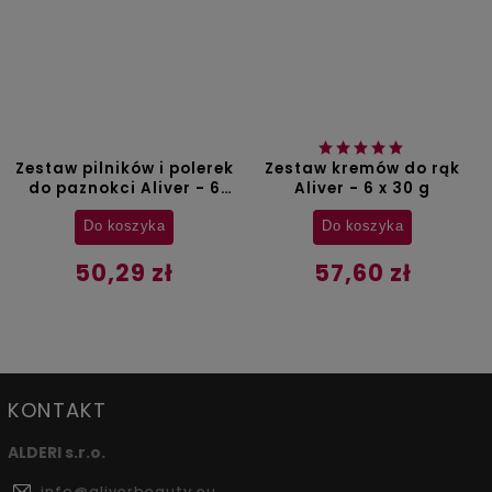
Zestaw pilników i polerek
Zestaw kremów do rąk
do paznokci Aliver - 6
Aliver - 6 x 30 g
szt.
Do koszyka
Do koszyka
50,29 zł
57,60 zł
KONTAKT
ALDERI s.r.o.
info
@
aliverbeauty.eu