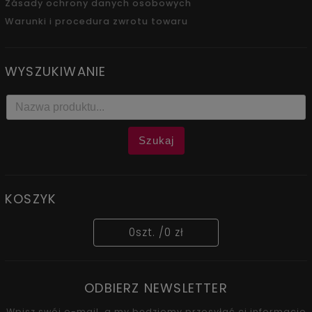
Zásady ochrony danych osobowych
Warunki i procedura zwrotu towaru
WYSZUKIWANIE
Szukaj
KOSZYK
0
szt. /
0 zł
ODBIERZ NEWSLETTER
Wpisz swój e-mail, a my będziemy przesyłać ci informacje