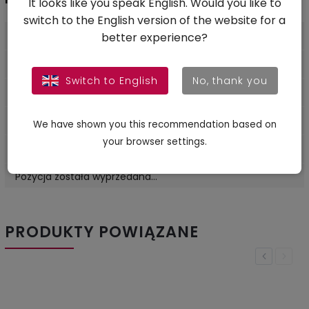
It looks like you speak English. Would you like to
switch to the English version of the website for a
Gwarancja
:
2 lata
better experience?
Waga
:
0.01 kg
Switch to English
No, thank you
EAN
:
8586026861556
Sztuk
:
10 ks
We have shown you this recommendation based on
your browser settings.
Zastosowanie
:
paznokcie
Pozycja została wyprzedana…
PRODUKTY POWIĄZANE
Previous
Next