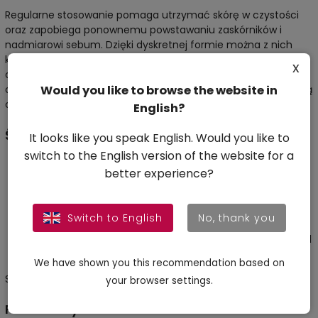
Regularne stosowanie pomaga utrzymać skórę w czystości
oraz zapobiega ponownemu powstawaniu zaskórników i
nadmiarowi sebum. Dzięki dyskretnej formie można z nich
korzystać zarówno w ciągu dnia, jak i w nocy. Plastry na pory i
x
czarne punkty Elaimei stanowią skuteczne rozwiązanie dla
Would you like to browse the website in
osób poszukujących prostego sposobu na zdrowszą i czystszą
cerę.
English?
Środki ostrożności:
It looks like you speak English. Would you like to
switch to the English version of the website for a
Wyłącznie do użytku zewnętrznego, tylko na nos.
better experience?
Unikać bezpośredniego kontaktu z oczami.
Nie stosować na skórę wrażliwą, uszkodzoną lub
poparzoną słońcem.
Switch to English
No, thank you
Trzymać poza zasięgiem dzieci.
Przechowywać w chłodnym i suchym miejscu, z dala od
bezpośredniego światła słonecznego.
We have shown you this recommendation based on
SKŁAD: Hydrocolloid, Kaolin, Glycerin, ETC
your browser settings.
Parametry dodatkowe