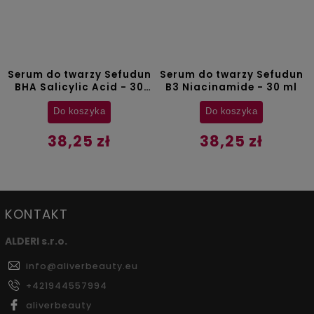
Serum do twarzy Sefudun
Serum do twarzy Sefudun
BHA Salicylic Acid - 30
B3 Niacinamide - 30 ml
ml
Do koszyka
Do koszyka
38,25 zł
38,25 zł
KONTAKT
ALDERI s.r.o.
info
@
aliverbeauty.eu
+421944557994
aliverbeauty