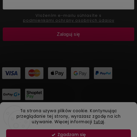
Vložením e-mailu súhlasíte s
podmienkami ochrany osobných údajov
Zaloguj się
Ta strona używa plików cookie. Kontynuując
Copyright 2026
Aliver Beauty
. Wszystkie prawa
przeglądanie tej strony, wyrażasz zgodę na ich
używanie. Więcej informacji
tutaj
.
zastrzeżone.
Vytvořil
Shoptet
| Design
Shoptak.cz.
Zgadzam się