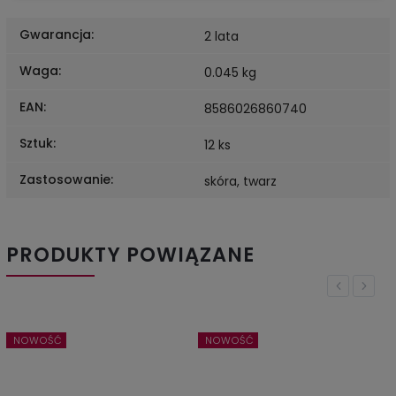
Gwarancja
:
2 lata
Waga
:
0.045 kg
EAN
:
8586026860740
Sztuk
:
12 ks
Zastosowanie
:
skóra, twarz
PRODUKTY POWIĄZANE
Previous
Next
NOWOŚĆ
NOWOŚĆ