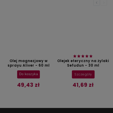
Previous
Next
Olej magnezjowy w
Olejek eteryczny na żylaki
sprayu Aliver - 60 ml
Sefudun - 30 ml
Szczegóły
Do koszyka
49,43 zł
41,69 zł