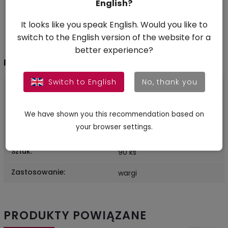
przeziębienie, infekcje zatok i uszu, poważne problemy z
English?
sercem lub oddychaniem, ekstremalnie niskie ciśnienie
krwi.
It looks like you speak English. Would you like to
switch to the English version of the website for a
better experience?
Parametry dodatkowe
Switch to English
No, thank you
Gwarancja
:
2 lata
Waga
:
0.04 kg
We have shown you this recommendation based on
your browser settings.
EAN
:
8586026860757
Sztuk
:
90 ks
Zastosowanie
:
wargi
PRODUKTY POWIĄZANE