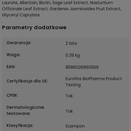
Laurate, Allantoin, Biotin, Sage Leaf Extract, Nasturtium
Officinale Leaf Extract, Gardenia Jasminoides Fruit Extract,
Glyceryl Caprylate
Parametry dodatkowe
Gwarancja
:
2 lata
Waga
:
0.39 kg
EAN
:
8586026860566
Eurofins BioPharma Product
Certyfikacja dla UE
:
Testing
CPSR
:
Tak
Dermatologicznie
Tak
testowane
:
Klasyfikacja
:
Szampon