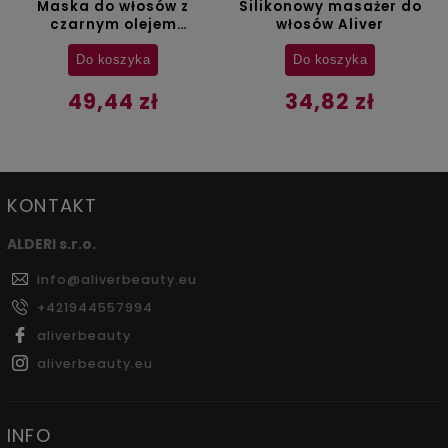
Maska do włosów z
Silikonowy masażer do
czarnym olejem
włosów Aliver
rycynowym Aliver - 60 g
Do koszyka
Do koszyka
49,44 zł
34,82 zł
KONTAKT
ALDERI s.r.o.
info
@
aliverbeauty.eu
+421944557994
aliverbeauty
aliverbeauty.eu
INFO