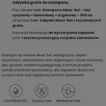
Odżywka gratis do szamponu
Przy zakupie
1 szt. Szamponu Aliver 3w1 – olej
rycynowy + lawendowy + arganowy – 300 ml
otrzymasz
1 szt. Odżywki Aliver 3w1 z tej samej serii
gratis
.
Promocja obowiązuje
do wyczerpania zapasów
.
Limit:
1 zestaw promocyjny na jedno zamówienie
.
Szampon do włosów Aliver 3w1, wzbogacony olejem
rycynowym, lawendowym oraz arganowym, został stworzony,
aby uprościć codzienną pielęgnację. Formuła produktu
została starannie opracowana, aby zapewnić skuteczne
oczyszczanie oraz wyjątkowy komfort stosowania.
Certified in EU
Cruelty free
Mineral oil free