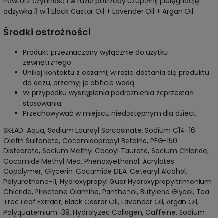
Powtórz czynność i w razie potrzeby uzupełnij pielęgnację
odżywką 3 w 1 Black Castor Oil + Lavender Oil + Argan Oil.
Środki ostrożności
Produkt przeznaczony wyłącznie do użytku
zewnętrznego.
Unikaj kontaktu z oczami; w razie dostania się produktu
do oczu, przemyj je obficie wodą.
W przypadku wystąpienia podrażnienia zaprzestań
stosowania.
Przechowywać w miejscu niedostępnym dla dzieci.
SKŁAD: Aqua, Sodium Lauroyl Sarcosinate, Sodium C14-16
Olefin Sulfonate, Cocamidopropyl Betaine, PEG-150
Distearate, Sodium Methyl Cocoyl Taurate, Sodium Chloride,
Cocamide Methyl Mea, Phenoxyethanol, Acrylates
Copolymer, Glycerin, Cocamide DEA, Cetearyl Alcohol,
Polyurethane-11, Hydroxypropyl Guar Hydroxypropyltrimonium
Chloride, Piroctone Olamine, Panthenol, Butylene Glycol, Tea
Tree Leaf Extract, Black Castor Oil, Lavender Oil, Argan Oil,
Polyquaternium-39, Hydrolyzed Collagen, Caffeine, Sodium