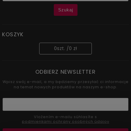
Szukaj
KOSZYK
0
szt. /
0 zł
ODBIERZ NEWSLETTER
Wpisz swój e-mail, a my będziemy przesyłać ci informacje
na temat nowych produktów na naszym e-shop.
Vložením e-mailu súhlasíte s
podmienkami ochrany osobných údajov