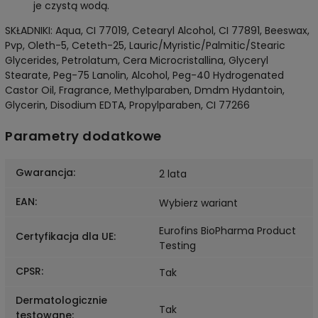
je czystą wodą.
SKŁADNIKI: Aqua, CI 77019, Cetearyl Alcohol, CI 77891, Beeswax,
Pvp, Oleth-5, Ceteth-25, Lauric/Myristic/Palmitic/Stearic
Glycerides, Petrolatum, Cera Microcristallina, Glyceryl
Stearate, Peg-75 Lanolin, Alcohol, Peg-40 Hydrogenated
Castor Oil, Fragrance, Methylparaben, Dmdm Hydantoin,
Glycerin, Disodium EDTA, Propylparaben, CI 77266
Parametry dodatkowe
Gwarancja
:
2 lata
EAN
:
Wybierz wariant
Eurofins BioPharma Product
Certyfikacja dla UE
:
Testing
CPSR
:
Tak
Dermatologicznie
Tak
testowane
: