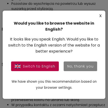
Pozostaw do wyschnięcia na powietrzu lub wysusz
suszarką przed stylizacją.
Aby usunąć kolorowy wosk, wystarczy umyć włosy –
x
produkt łatwo się zmywa.
Would you like to browse the website in
Porady
English?
It looks like you speak English. Would you like to
Aby uzyskać delikatniejszy efekt, nałóż odżywkę przed
aplikacją wosku.
switch to the English version of the website for a
Jeśli wosk dostanie się na skórę, usuń go za pomocą
better experience?
chusteczki do demakijażu.
Środki ostrożności
Switch to English
No, thank you
Produkt przeznaczony wyłącznie do użytku
zewnętrznego.
We have shown you this recommendation based on
Efekt końcowy może się różnić w zależności od rodzaju
your browser settings.
włosów, ich koloru oraz ilości zastosowanego produktu.
Upewnij się, że włosy są całkowicie suche, aby uniknąć
przeniesienia koloru na ubrania lub skórę.
W przypadku kontaktu z oczami natychmiast przepłucz