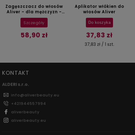
Zagęszczacz do włosów
Aplikator włókien do
Aliver - dla mężczyzn -
włosów Aliver
27,5 g
Szczegóły
Do koszyka
58,90 zł
37,83 zł
37,83 zł / 1 szt.
KONTAKT
ALDERI s.r.o.
info
@
aliverbeauty.eu
+421944557994
aliverbeauty
aliverbeauty.eu