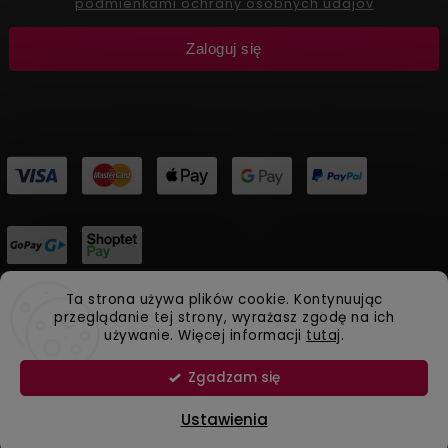
podmienkami ochrany osobných údajov
Zaloguj się
Ta strona używa plików cookie. Kontynuując
Copyright 2026
Aliver Beauty
. Wszystkie prawa
przeglądanie tej strony, wyrażasz zgodę na ich
używanie. Więcej informacji
tutaj
.
zastrzeżone.
Vytvořil
Shoptet
| Design
Shoptak.cz.
Zgadzam się
Naturalna kosmetyka Aliver Beauty
Ustawienia