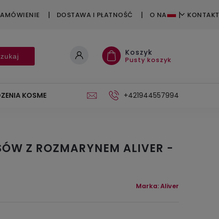
ZAMÓWIENIE
DOSTAWA I PŁATNOŚĆ
O NAS
KONTAKT
Koszyk
zukaj
Pusty koszyk
ZENIA KOSMETYCZNE
BONY PODARUNKOWE
+421944557994
STOJAK
ÓW Z ROZMARYNEM ALIVER -
Marka:
Aliver