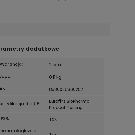
rametry dodatkowe
warancja
:
2 lata
Waga
:
0.11 kg
AN
:
8586026860252
Eurofins BioPharma
ertyfikacja dla UE
:
Product Testing
PSR
:
Tak
ermatologicznie
Tak