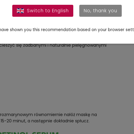
neralnych, DEA ani parafin, dzięki czemu jest
Switch to English
No, thank you
est testowany na zwierzętach, co docenią osoby
i. Po umyciu włosów wzmacniającym szamponem
ozostaw na 15-20 minut, a następnie dokładnie
ave shown you this recommendation based on your browser sett
skają przyjemny zapach.
ieszyć się zadbanymi i naturalnie pielęgnowanymi
rozmarynowym równomiernie nałóż maskę na
15-20 minut, a następnie dokładnie spłucz.