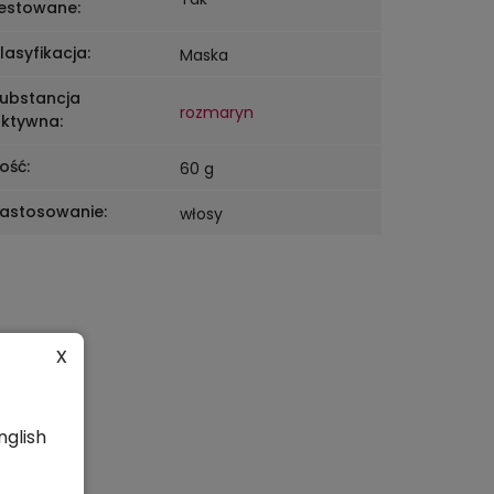
estowane
:
lasyfikacja
:
Maska
ubstancja
rozmaryn
ktywna
:
lość
:
60 g
astosowanie
:
włosy
x
nglish