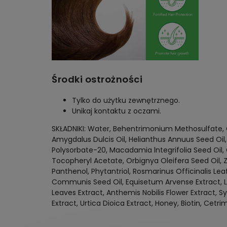
Środki ostrożności
Tylko do użytku zewnętrznego.
Unikaj kontaktu z oczami.
SKŁADNIKI: Water, Behentrimonium Methosulfate, C
Amygdalus Dulcis Oil, Helianthus Annuus Seed Oil,
Polysorbate-20, Macadamia lntegrifolia Seed Oil,
Tocopheryl Acetate, Orbignya Oleifera Seed Oil, Zi
Panthenol, Phytantriol, Rosmarinus Officinalis Lea
Communis Seed Oil, Equisetum Arvense Extract, La
Leaves Extract, Anthemis Nobilis Flower Extract,
Extract, Urtica Dioica Extract, Honey, Biotin, C