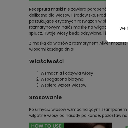
Receptura maski nie zawiera parabenów, olejów mi
delikatna dla włosów i środowiska. Produkt nie j
poszukujące etycznych rozwiązań w pielęgnacj
rozmarynowym nałóż maskę na wilgotne pasma, p
We h
spłucz. Twoje włosy będą odżywione, lśniące i zy
Z maską do włosów z rozmarynem Aliver możesz c
włosami każdego dnia!
Właściwości
Wzmacnia i odżywia włosy
Wzbogacona biotyną
Wspiera wzrost włosów
Stosowanie
Po umyciu włosów wzmacniającym szamponem 
wilgotne włosy od nasady po końce, pozostaw na 