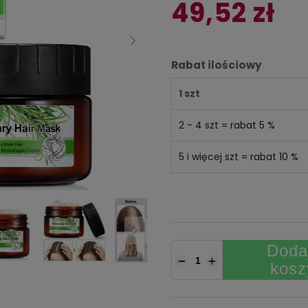
49,52 zł
Rabat ilościowy
1 szt
2 - 4 szt = rabat 5 %
5 i więcej szt = rabat 10 %
Doda
−
+
kosz