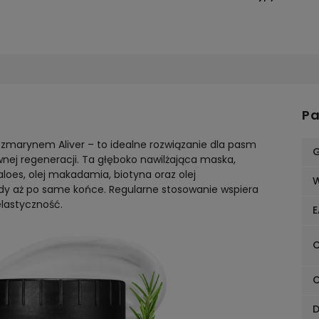
Pa
ozmarynem Aliver – to idealne rozwiązanie dla pasm
G
nej regeneracji. Ta głęboko nawilżająca maska,
loes, olej makadamia, biotyna oraz olej
dy aż po same końce. Regularne stosowanie wspiera
lastyczność.
E
C
C
D