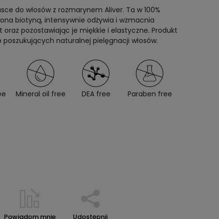
asce do włosów z rozmarynem Aliver. Ta w 100%
ona biotyną, intensywnie odżywia i wzmacnia
 oraz pozostawiając je miękkie i elastyczne. Produkt
b poszukujących naturalnej pielęgnacji włosów.
ee
Mineral oil free
DEA free
Paraben free
Powiadom mnie
Udostępnij