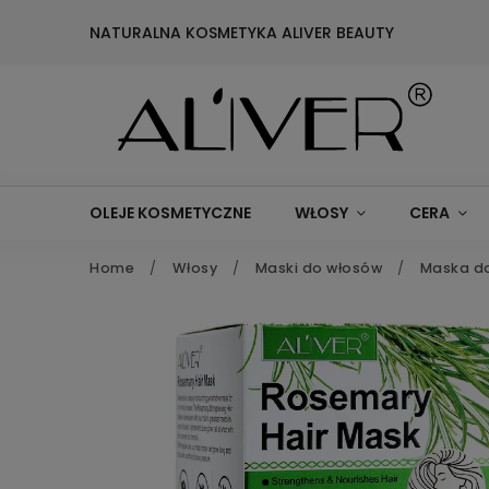
NATURALNA KOSMETYKA ALIVER BEAUTY
OLEJE KOSMETYCZNE
WŁOSY
CERA
Home
/
Włosy
/
Maski do włosów
/
Maska do