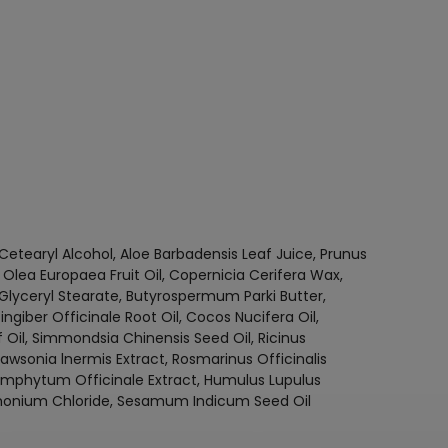
etearyl Alcohol, Aloe Barbadensis Leaf Juice, Prunus
 Olea Europaea Fruit Oil, Copernicia Cerifera Wax,
 Glyceryl Stearate, Butyrospermum Parki Butter,
ngiber Officinale Root Oil, Cocos Nucifera Oil,
f Oil, Simmondsia Chinensis Seed Oil, Ricinus
wsonia lnermis Extract, Rosmarinus Officinalis
 Symphytum Officinale Extract, Humulus Lupulus
etrimonium Chloride, Sesamum Indicum Seed Oil