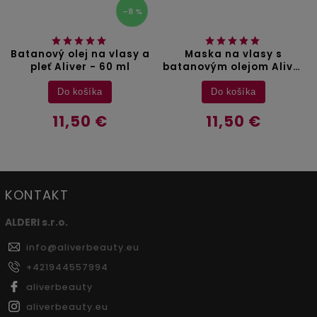
–8 %
Batanový olej na vlasy a
Maska na vlasy s
pleť Aliver - 60 ml
batanovým olejom Aliver
- 60 g
Do košíka
Do košíka
11,50 €
11,50 €
KONTAKT
ALDERI s.r.o.
info
@
aliverbeauty.eu
+421944557994
aliverbeauty
aliverbeauty.eu