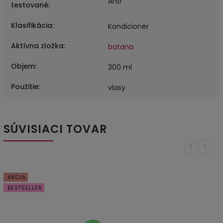
Áno
testované
:
Klasifikácia
:
Kondicionér
Aktívna zložka
:
batana
Objem
:
300 ml
Použitie
:
vlasy
SÚVISIACI TOVAR
Previous
Next
AKCIA
BESTSELLER