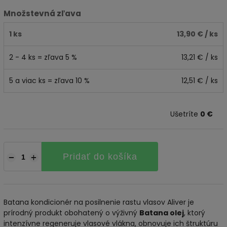
Množstevná zľava
1 ks
13,90 €
/ ks
2 - 4 ks = zľava 5 %
13,21 €
/ ks
5 a viac ks = zľava 10 %
12,51 €
/ ks
Ušetríte
0 €
Pridať do košíka
−
+
Batana kondicionér na posilnenie rastu vlasov Aliver je
prírodný produkt obohatený o výživný
Batana olej
, ktorý
intenzívne regeneruje vlasové vlákna, obnovuje ich štruktúru