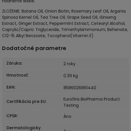
nádherne lesklé.
ZLOŽENIE: Batana Oil, Onion Biotin, Rosemary Leaf Oil, Argania
Spinosa Kernel Oil, Tea Tree Oil, Grape Seed Oil, Ginseng
Extract, Ginger Extract, Peppermint Extract, Cetearyl Alcohol,
Caprylic/Capric Triglyceride, Trimethylammonium, Behenate,
C12-15 Alkyl Benzoate, Tocopherol(Vitamin E)
Dodatočné parametre
Záruka
:
2 roky
Hmotnosť
:
0.39 kg
EAN
:
8586026861440
Eurofins BioPharma Product
Certifikácia pre EU
:
Testing
CPSR
:
Áno
Dermatologicky