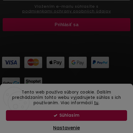
Vložením e-mailu súhlasíte s
podmienkami ochrany osobných údajov
Prihlásiť sa
Tento web používa súbory cookie. Ďalším
prechádzaním tohto webu vyjadrujete súhlas s ich
používaním. Viac informácií
tu
.
Copyright 2026
Aliver Beauty
. Všetky práva vyhradené.
Vytvořil
Shoptet
| Design
Shoptak.cz.
Súhlasím
Prírodná kozmetika Aliver Beauty
Nastavenie