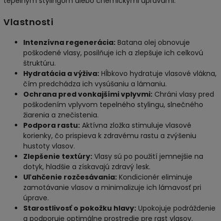
tepelným stylingom alebo chemickými úpravami.
Vlastnosti
Intenzívna regenerácia:
Batana olej obnovuje
poškodené vlasy, posilňuje ich a zlepšuje ich celkovú
štruktúru.
Hydratácia a výživa:
Hĺbkovo hydratuje vlasové vlákna,
čím predchádza ich vysúšaniu a lámaniu.
Ochrana pred vonkajšími vplyvmi:
Chráni vlasy pred
poškodením vplyvom tepelného stylingu, slnečného
žiarenia a znečistenia.
Podpora rastu:
Aktívna zložka stimuluje vlasové
korienky, čo prispieva k zdravému rastu a zvýšeniu
hustoty vlasov.
Zlepšenie textúry:
Vlasy sú po použití jemnejšie na
dotyk, hladšie a získavajú zdravý lesk.
Uľahčenie rozčesávania:
Kondicionér eliminuje
zamotávanie vlasov a minimalizuje ich lámavosť pri
úprave.
Starostlivosť o pokožku hlavy:
Upokojuje podráždenie
a podporuje optimálne prostredie pre rast vlasov.