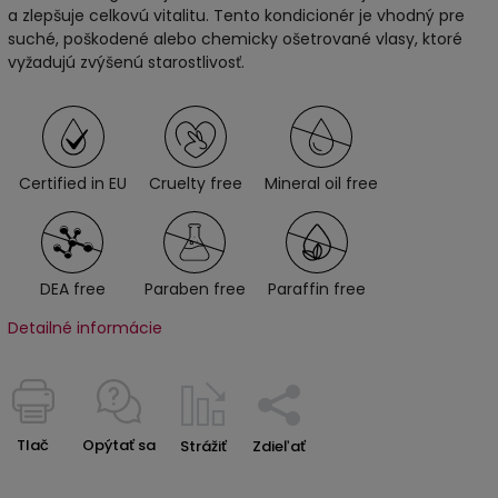
a zlepšuje celkovú vitalitu. Tento kondicionér je vhodný pre
suché, poškodené alebo chemicky ošetrované vlasy, ktoré
vyžadujú zvýšenú starostlivosť.
Certified in EU
Cruelty free
Mineral oil free
DEA free
Paraben free
Paraffin free
Detailné informácie
Tlač
Opýtať sa
Strážiť
Zdieľať