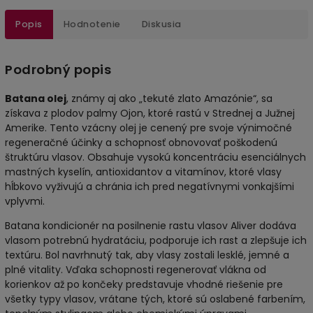
Popis
Hodnotenie
Diskusia
Podrobný popis
Batana olej
, známy aj ako „tekuté zlato Amazónie“, sa
získava z plodov palmy Ojon, ktoré rastú v Strednej a Južnej
Amerike. Tento vzácny olej je cenený pre svoje výnimočné
regeneračné účinky a schopnosť obnovovať poškodenú
štruktúru vlasov. Obsahuje vysokú koncentráciu esenciálnych
mastných kyselín, antioxidantov a vitamínov, ktoré vlasy
hĺbkovo vyživujú a chránia ich pred negatívnymi vonkajšími
vplyvmi.
Batana kondicionér na posilnenie rastu vlasov Aliver dodáva
vlasom potrebnú hydratáciu, podporuje ich rast a zlepšuje ich
textúru. Bol navrhnutý tak, aby vlasy zostali lesklé, jemné a
plné vitality. Vďaka schopnosti regenerovať vlákna od
korienkov až po končeky predstavuje vhodné riešenie pre
všetky typy vlasov, vrátane tých, ktoré sú oslabené farbením,