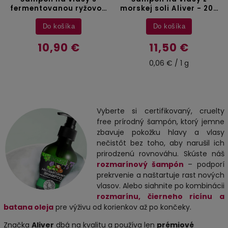
fermentovanou ryžovou
morskej soli Aliver - 200
vodou Sefudun - 300 ml
g
Do košíka
Do košíka
10,90 €
11,50 €
0,06 € / 1 g
Vyberte si certifikovaný, cruelty
free prírodný šampón, ktorý jemne
zbavuje pokožku hlavy a vlasy
nečistôt bez toho, aby narušil ich
prirodzenú rovnováhu. Skúste náš
rozmarínový šampón
– podporí
prekrvenie a naštartuje rast nových
vlasov. Alebo siahnite po kombinácii
rozmarínu, čierneho ricínu a
batana oleja
pre výživu od korienkov až po končeky.
Značka
Aliver
dbá na kvalitu a používa len
prémiové