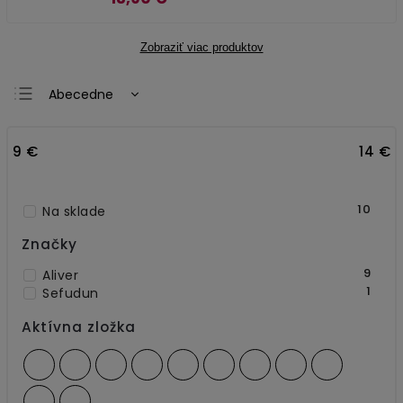
Zobraziť viac produktov
Abecedne
Najlacnejšie
9
€
14
€
Najdrahšie
Najpredávanejšie
10
Na sklade
Značky
9
Aliver
1
Sefudun
Aktívna zložka