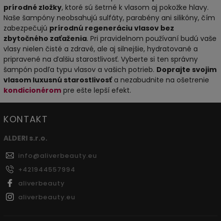
prírodné zložky
, ktoré sú šetrné k vlasom aj pokožke hlavy.
Naše šampóny neobsahujú sulfáty, parabény ani silikóny, čím
zabezpečujú
prírodnú regeneráciu vlasov bez
zbytočného zaťaženia
. Pri pravidelnom používaní budú vaše
vlasy nielen čisté a zdravé, ale aj silnejšie, hydratované a
pripravené na ďalšiu starostlivosť. Vyberte si ten správny
šampón podľa typu vlasov a vašich potrieb.
Doprajte svojim
vlasom luxusnú starostlivosť
a nezabudnite na ošetrenie
kondicionérom
pre ešte lepší efekt.
KONTAKT
ALDERI s.r.o.
info
@
aliverbeauty.eu
+421944557994
aliverbeauty
aliverbeauty.eu