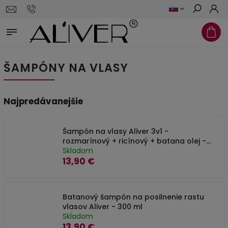
Hľadať
ŠAMPÓNY NA VLASY
Najpredávanejšie
Šampón na vlasy Aliver 3v1 -
rozmarínový + ricínový + batana olej -
300 ml
Skladom
13,90 €
Batanový šampón na posilnenie rastu
vlasov Aliver - 300 ml
Skladom
13,90 €