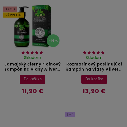
AKCIA
VÝPREDAJ
–14 %
Skladom
Skladom
Jamajský čierny ricínový
Rozmarínový posilňujúci
šampón na vlasy Aliver -
šampón na vlasy Aliver -
300 ml
300 ml
Do košíka
Do košíka
11,90 €
13,90 €
1 + 1