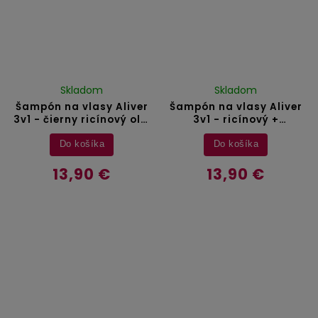
Skladom
Skladom
Šampón na vlasy Aliver
Šampón na vlasy Aliver
3v1 - čierny ricínový olej
3v1 - ricínový +
+ amla + čierna rasca -
levanduľový + arganový
300 ml
olej - 300 ml
Do košíka
Do košíka
13,90 €
13,90 €