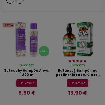
AKCIA
–20 %
Skladom
Skladom
3v1 suchý šampón Aliver
Batanový šampón na
- 200 ml
posilnenie rastu vlasov
Aliver - 300 ml
Do košíka
Do košíka
9,90 €
13,90 €