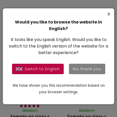
x
Skladom
Skladom
Šampón na vlasy Aliver
Šampón na vlasy Aliver
Would you like to browse the website in
3v1 - rozmarínový +
3v1 - rozmarínový +
English?
ricínový + batana olej -
tekvicový + mätový olej -
300 ml
300 ml
Do košíka
Do košíka
It looks like you speak English. Would you like to
13,90 €
13,90 €
switch to the English version of the website for a
better experience?
AKCIA
Switch to English
No, thank you
VÝPREDAJ
We have shown you this recommendation based on
your browser settings.
–21 %
Skladom
Skladom
Šampón na vlasy s
Šampón na vlasy z