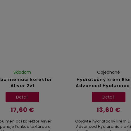
príležitosti....
peptidy, ktoré vyživujú a.
Skladom
Objednané
rbu meniaci korektor
Hydratačný krém Ela
Aliver 2v1
Advanced Hyaluronic 
ml
Detail
Detail
17,60 €
13,60 €
bu meniaci korektor Aliver
Objavte hydratačný krém E
sponuje ľahkou textúrou a
Advanced Hyaluronic s akt