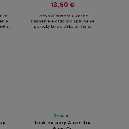
13,50 €
rivej
Spevňujúci krém Aliver na
enie
zlepšenie elasticity a spevnenie
viť sa
pokožky krku a dekoltu. Tento
nuť
prípravok je špeciálne
Vďaka
formulovaný s bohatou zmesou
.
rastlinných extraktov a olejov na...
Skladom
Lip
Lesk na pery Aliver Lip
Glow Oil