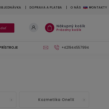
OBJEDNÁVKA
DOPRAVA A PLATBA
O NÁS
KONTAKTY
Nákupný košík
adať
Prázdny košík
PRÍSTROJE
DARČEKOVÉ POUKÁŽKY
+421944557994
STOJAN
Kozmetika One1X