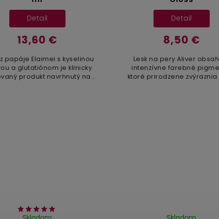
Detail
Detail
13,60 €
8,50 €
z papáje Elaimei s kyselinou
Lesk na pery Aliver obsa
ou a glutatiónom je klinicky
intenzívne farebné pigme
ovaný produkt navrhnutý na
ktoré prirodzene zvýraznia
ívne vyhladenie, hydratáciu
pery. Textúra sa nanáša hl
rozjasnenie pleti. Bohatá
na perách zotrvá počas c
receptúra s...
dňa. Certified in EU...
Skladom
Skladom