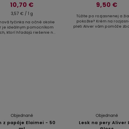
10,70 €
9,50 €
3,57 € / 1 g
Túžite po rozjasnenej a žia
pokožke? Krém na rozjasn
nová tyčinka na očné okolie
pleti Aliver vám pomôže zba
er je ideálnym pomocníkom
tmavých škvŕn a dosiah
ch, ktorí hľadajú riešenie na
rovnomerný tón pokožky. 
né oči, opuchy, tmavé kruhy
pokročilému zloženiu..
mné vrásky. Tento jedinečný
očný...
Objednané
Objednané
 z papáje Elaimei - 50
Lesk na pery Aliver 
ml
Gloss