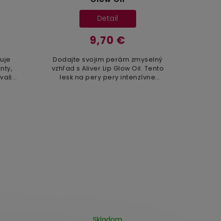
Detail
9,70 €
huje
Dodajte svojim perám zmyselný
nty,
vzhľad s Aliver Lip Glow Oil. Tento
 vaše
lesk na pery pery intenzívne
adko a
vyživuje, hydratuje a dodáva im
elého
výrazný zrkadlový efekt. Vďaka
svojmu zloženiu...
Skladom