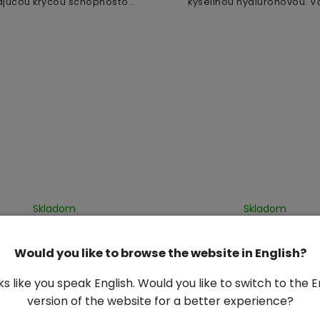
ajúcou krycou schopnosťou.
kyselinou hyalurónovou. 
ahlivo zakryje tmavé kruhy
obsahu prírodných zložiek, 
čami, jemné linky, stopy po
Aloe Vera, retinol a vitamíny
akné, začervenané...
tento krém...
Skladom
Skladom
rogelová očná maska
Chladivá gulička na 
Aliver - 60 ks
Elaimei
Would you like to browse the website in English?
Detail
Do košíka
oks like you speak English. Would you like to switch to the E
14,10 €
9,20 €
version of the website for a better experience?