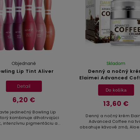
Objednané
Skladom
wling Lip Tint Aliver
Denný a nočný kr
Elaimei Advanced Cof
50 ml
Detail
Do košíka
6,20 €
13,60 €
avte jedinečný Bowling Lip
Denný a nočný krém Elai
 ktorý kombinuje dlhotrvajúci
Advanced Coffee na tv
t, intenzívnu pigmentáciu a
obsahuje kávové zrná, Aloe
ý dizajn. S týmto produktom
kyselinu hyalurónovú, niací
 vaše pery žiariť pri každej
vitamíny C a E, zelený ča