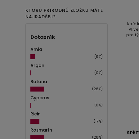
KTORÚ PRÍRODNÚ ZLOŽKU MÁTE
NAJRADŠEJ?
Kofeí
Aliv
pre tý
Dotazník
unave
a je
Amla
(9%)
Argan
(0%)
Batana
(26%)
Cyperus
(0%)
Ricin
(17%)
Rozmarín
Krém
(26%)