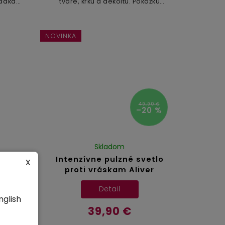
Vďaka
tváre, krku a dekoltu. Pokožku
ako sú
okamžite hydratuje a vyživuje pre
 C a E,
svieži vzhľad, pričom ju viditeľne
vypĺňa a...
NOVINKA
49,90 €
–20 %
Skladom
tvár
Intenzívne pulzné svetlo
x
proti vráskam Aliver
Detail
nglish
39,90 €