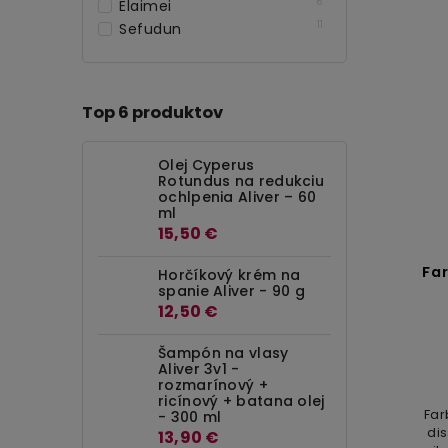
6
Elaimei
11
Sefudun
Top 6 produktov
Olej Cyperus
Rotundus na redukciu
ochlpenia Aliver – 60
ml
15,50 €
Fa
Horčíkový krém na
spanie Aliver - 90 g
12,50 €
Šampón na vlasy
Aliver 3v1 -
rozmarínový +
ricínový + batana olej
Far
- 300 ml
di
13,90 €