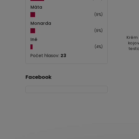
Mäta
(9%)
Monarda
(9%)
Krém 
Iné
kojov
(4%)
test
efekt
Počet hlasov:
23
a 
Facebook