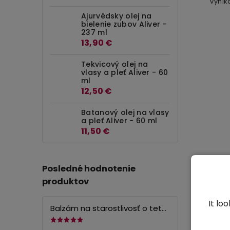
vynik
Spoľ
Ajurvédsky olej na
pod o
bielenie zubov Aliver -
237 ml
13,90 €
Tekvicový olej na
vlasy a pleť Aliver - 60
ml
12,50 €
Batanový olej na vlasy
a pleť Aliver - 60 ml
11,50 €
Hyd
Posledné hodnotenie
produktov
It lo
Balzám na starostlivosť o tetovanie Elaimei - 75 g