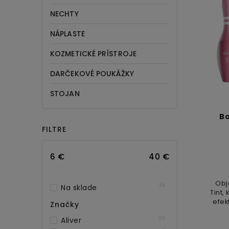
NECHTY
NÁPLASTE
KOZMETICKÉ PRÍSTROJE
DARČEKOVÉ POUKÁŽKY
STOJAN
Bo
FILTRE
6
€
40
€
Obj
34
Na sklade
Tint,
efek
Značky
hrav
20
Aliver
budú