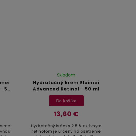
..
Aloe Vera, kolagén, kyselina...
Skladom
imei
Hydratačný krém Elaimei
- 50
Advanced Retinol - 50 ml
Do košíka
13,60 €
laimei
Hydratačný krém s 2,5 % aktívnym
ívnou
retinolom je určený na ošetrenie