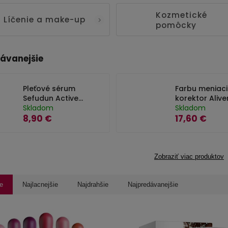
Kozmetické
Líčenie a make-up
pomôcky
ávanejšie
Pleťové sérum
Farbu meniaci
Sefudun Active
korektor Alive
Collagen - 30 ml
Skladom
Skladom
8,90 €
17,60 €
Zobraziť viac produktov
e
Najlacnejšie
Najdrahšie
Najpredávanejšie