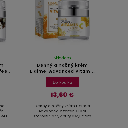
Skladom
ém
Denný a nočný krém
fee -
Elaimei Advanced Vitamin
C - 50 ml
Do košíka
13,60 €
mei
Denný a nočný krém Elaimei
ár
Advanced Vitamin C bol
 Vera,
starostlivo vyvinutý s využitím
namid,
kvalitných zložiek šetrných k
j a
pokožke, ktoré ponúka príroda.