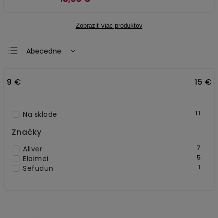
Zobraziť viac produktov
Abecedne
Najlacnejšie
9
€
15
€
Najdrahšie
Najpredávanejšie
11
Na sklade
Značky
7
Aliver
5
Elaimei
1
Sefudun