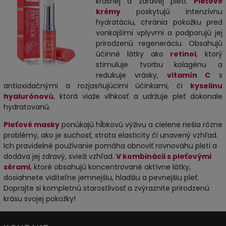
krásnej a zdravej pleti.
Pleťové
krémy
poskytujú intenzívnu
hydratáciu, chránia pokožku pred
vonkajšími vplyvmi a podporujú jej
prirodzenú regeneráciu. Obsahujú
účinné látky ako
retinol
, ktorý
stimuluje tvorbu kolagénu a
redukuje vrásky,
vitamín C
s
antioxidačnými a rozjasňujúcimi účinkami, či
kyselinu
hyalurónovú
, ktorá viaže vlhkosť a udržuje pleť dokonale
hydratovanú.
Pleťové masky
ponúkajú hĺbkovú výživu a cielene riešia rôzne
problémy, ako je suchosť, strata elasticity či unavený vzhľad.
Ich pravidelné používanie pomáha obnoviť rovnováhu pleti a
dodáva jej zdravý, svieži vzhľad.
V kombinácii s pleťovými
sérami
, ktoré obsahujú koncentrované aktívne látky,
dosiahnete viditeľne jemnejšiu, hladšiu a pevnejšiu pleť.
Doprajte si kompletnú starostlivosť a zvýraznite prirodzenú
krásu svojej pokožky!