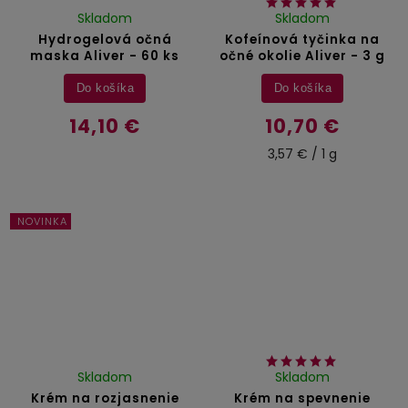
Skladom
Skladom
Hydrogelová očná
Kofeínová tyčinka na
maska Aliver - 60 ks
očné okolie Aliver - 3 g
Do košíka
Do košíka
14,10 €
10,70 €
3,57 € / 1 g
NOVINKA
Skladom
Skladom
Krém na rozjasnenie
Krém na spevnenie