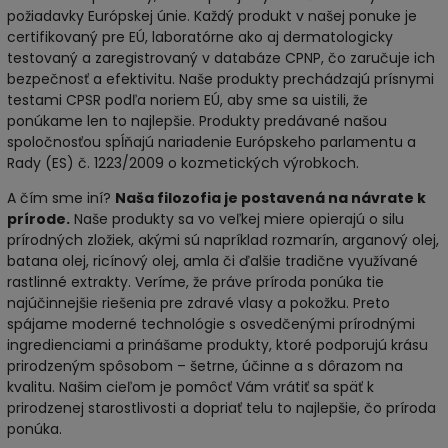
požiadavky Európskej únie. Každý produkt v našej ponuke je
certifikovaný pre EÚ, laboratórne ako aj dermatologicky
testovaný a zaregistrovaný v databáze CPNP, čo zaručuje ich
bezpečnosť a efektivitu. Naše produkty prechádzajú prísnymi
testami CPSR podľa noriem EÚ, aby sme sa uistili, že
ponúkame len to najlepšie. Produkty predávané našou
spoločnosťou spĺňajú nariadenie Európskeho parlamentu a
Rady (ES) č. 1223/2009 o kozmetických výrobkoch.
A čím sme iní?
Naša filozofia je postavená na návrate k
prírode.
Naše produkty sa vo veľkej miere opierajú o silu
prírodných zložiek, akými sú napríklad rozmarín, arganový olej,
batana olej, ricínový olej, amla či ďalšie tradične využívané
rastlinné extrakty. Veríme, že práve príroda ponúka tie
najúčinnejšie riešenia pre zdravé vlasy a pokožku. Preto
spájame moderné technológie s osvedčenými prírodnými
ingredienciami a prinášame produkty, ktoré podporujú krásu
prirodzeným spôsobom – šetrne, účinne a s dôrazom na
kvalitu. Našim cieľom je pomôcť Vám vrátiť sa späť k
prirodzenej starostlivosti a dopriať telu to najlepšie, čo príroda
ponúka.