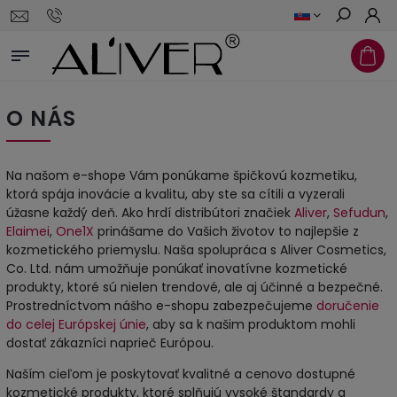
Hľadať
O NÁS
Na našom e-shope Vám ponúkame špičkovú kozmetiku,
ktorá spája inovácie a kvalitu, aby ste sa cítili a vyzerali
úžasne každý deň. Ako hrdí distribútori značiek
Aliver
,
Sefudun
,
Elaimei
,
One1X
prinášame do Vašich životov to najlepšie z
kozmetického priemyslu. Naša spolupráca s Aliver Cosmetics,
Co. Ltd. nám umožňuje ponúkať inovatívne kozmetické
produkty, ktoré sú nielen trendové, ale aj účinné a bezpečné.
Prostredníctvom nášho e-shopu zabezpečujeme
doručenie
do celej Európskej únie
, aby sa k našim produktom mohli
dostať zákazníci naprieč Európou.
Naším cieľom je poskytovať kvalitné a cenovo dostupné
kozmetické produkty, ktoré splňujú vysoké štandardy a