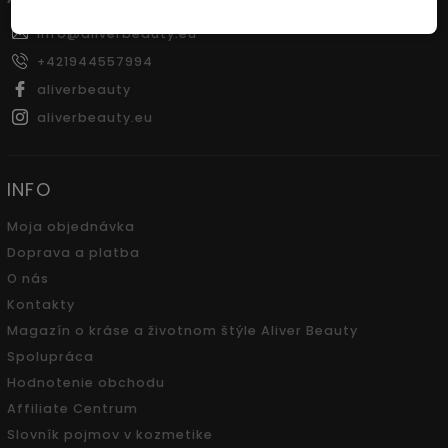
info
@
aliverbeauty.eu
+421944557994
aliverbeauty
aliverbeauty.eu
INFO
Moja objednávka
Doprava a platba
O nás
Kontakty
Magazín o kráse a životnom štýle Aliver Beauty
Spolupráca
Hodnotenie obchodu
Affiliate Centrum
Slovník pojmov v kozmetike