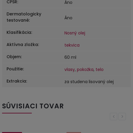
CPSR
:
Áno
Dermatologicky
Áno
testované
:
Klasifikácia
:
Nosný olej
Aktívna zložka
:
tekvica
Objem
:
60 ml
Použitie
:
vlasy
,
pokožka
,
telo
Extrakcia
:
za studena lisovaný olej
SÚVISIACI TOVAR
Previous
Next