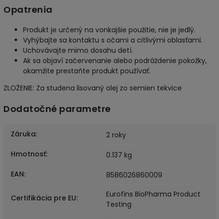
Opatrenia
Produkt je určený na vonkajšie použitie, nie je jedlý.
Vyhýbajte sa kontaktu s očami a citlivými oblasťami.
Uchovávajte mimo dosahu detí.
Ak sa objaví začervenanie alebo podráždenie pokožky,
okamžite prestaňte produkt používať.
ZLOŽENIE: Za studena lisovaný olej zo semien tekvice
Dodatočné parametre
Záruka
:
2 roky
Hmotnosť
:
0.137 kg
EAN
:
8586026860009
Eurofins BioPharma Product
Certifikácia pre EU
:
Testing