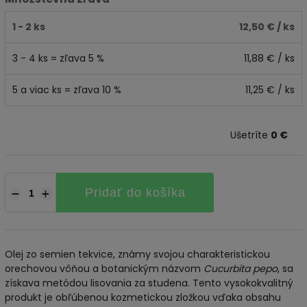
1 - 2 ks
12,50 €
/ ks
3 - 4 ks = zľava 5 %
11,88 €
/ ks
5 a viac ks = zľava 10 %
11,25 €
/ ks
Ušetríte
0 €
Pridať do košíka
−
+
Olej zo semien tekvice, známy svojou charakteristickou
orechovou vôňou a botanickým názvom
Cucurbita pepo
, sa
získava metódou lisovania za studena. Tento vysokokvalitný
produkt je obľúbenou kozmetickou zložkou vďaka obsahu