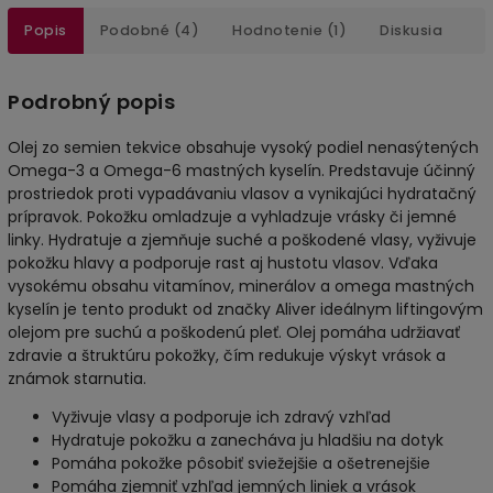
Popis
Podobné (4)
Hodnotenie (1)
Diskusia
Podrobný popis
Olej zo semien tekvice obsahuje vysoký podiel nenasýtených
Omega-3 a Omega-6 mastných kyselín. Predstavuje účinný
prostriedok proti vypadávaniu vlasov a vynikajúci hydratačný
prípravok. Pokožku omladzuje a vyhladzuje vrásky či jemné
linky. Hydratuje a zjemňuje suché a poškodené vlasy, vyživuje
pokožku hlavy a podporuje rast aj hustotu vlasov. Vďaka
vysokému obsahu vitamínov, minerálov a omega mastných
kyselín je tento produkt od značky Aliver ideálnym liftingovým
olejom pre suchú a poškodenú pleť. Olej pomáha udržiavať
zdravie a štruktúru pokožky, čím redukuje výskyt vrások a
známok starnutia.
Vyživuje vlasy a podporuje ich zdravý vzhľad
Hydratuje pokožku a zanecháva ju hladšiu na dotyk
Pomáha pokožke pôsobiť sviežejšie a ošetrenejšie
Pomáha zjemniť vzhľad jemných liniek a vrások