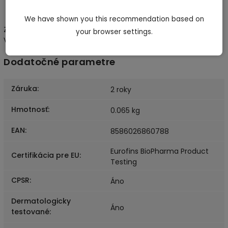
V prípade podráždenia pokožky prestaňte produkt
používať.
We have shown you this recommendation based on
ZLOŽENIE: Melatonin, Magnesium, Lavender essential oil,
your browser settings.
Valerian root, GABA, Hops, 5-HTP, L-Theanine
Dodatočné parametre
Záruka
:
2 roky
Hmotnosť
:
0.065 kg
EAN
:
8586026860788
Eurofins BioPharma Product
Certifikácia pre EU
:
Testing
CPSR
:
Áno
Dermatologicky
Áno
testované
: