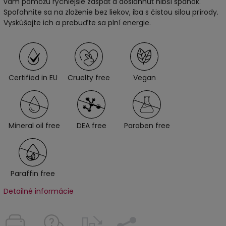
vám pomôžu rýchlejšie zaspať a dosiahnuť hlbší spánok.
Spoľahnite sa na zloženie bez liekov, iba s čistou silou prírody.
Vyskúšajte ich a prebuďte sa plní energie.
Certified in EU
Cruelty free
Vegan
Mineral oil free
DEA free
Paraben free
Paraffin free
Detailné informácie