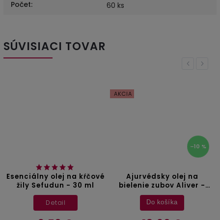
Počet
:
60 ks
SÚVISIACI TOVAR
Previous
Next
AKCIA
–10 %
Esenciálny olej na kŕčové
Ajurvédsky olej na
žily Sefudun - 30 ml
bielenie zubov Aliver -
237 ml
Detail
Do košíka