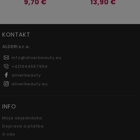
9,70 €
13,90 €
KONTAKT
ALDERI s.r.o.
info
@
aliverbeauty.eu
+421944557994
aliverbeauty
aliverbeauty.eu
INFO
Moja objednávka
Doprava a platba
O nás