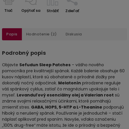
Tlač
Opýtať sa
Strážiť
Zdieľať
Popis
Hodnotenie (2)
Diskusia
Podrobný popis
Objavte
Sefudun Sleep Patches
– vášho nového
pomocníka pre kvalitnejší spánok. Každé balenie obsahuje 60
kusov náplastí, ktoré sú obohatené o prírodné zložky pre
dokonalý nočný odpočinok.
Melatonín
prirodzene reguluje
váš spánkový cyklus, zatiaľ čo magnézium upokojuje telo i
myseľ.
Levanduľový esenciálny olej a Valerian root
sú
známe svojimi relaxačnými účinkami, ktoré pomáhajú
zmierniť stres.
GABA, HOPS, 5-HTP a L-Theanine
podporujú
hlboký a nerušený spánok. Používanie je jednoduché – stačí
náplasť aplikovať pred spaním. Navyše, vďaka označeniu
„100% drug-free“ máte istotu, že ide o prírodný a bezpečný