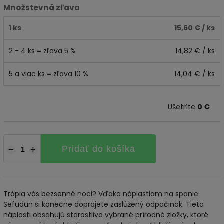
Množstevná zľava
1 ks
15,60 €
/ ks
2 - 4 ks = zľava 5 %
14,82 €
/ ks
5 a viac ks = zľava 10 %
14,04 €
/ ks
Ušetríte
0 €
Pridať do košíka
−
+
Trápia vás bezsenné noci? Vďaka náplastiam na spanie
Sefudun si konečne doprajete zaslúžený odpočinok. Tieto
náplasti obsahujú starostlivo vybrané prírodné zložky, ktoré