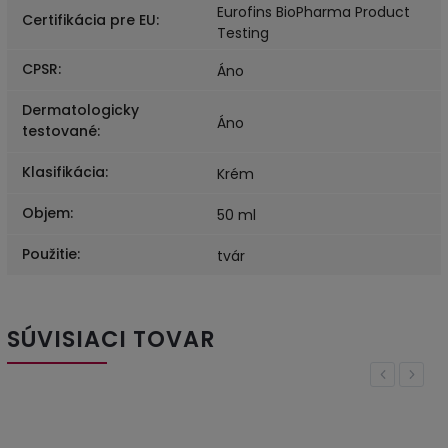
Eurofins BioPharma Product
Certifikácia pre EU
:
Testing
CPSR
:
Áno
Dermatologicky
Áno
testované
:
Klasifikácia
:
Krém
Objem
:
50 ml
Použitie
:
tvár
SÚVISIACI TOVAR
Previous
Next