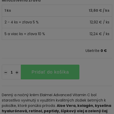
Množstevná zľava
1 ks
13,60 €
/ ks
2 - 4 ks = zľava 5 %
12,92 €
/ ks
5 a viac ks = zľava 10 %
12,24 €
/ ks
Ušetríte
0 €
Pridať do košíka
−
+
Denný a nočný krém Elaimei Advanced Vitamin C bol
starostlivo vyvinutý s využitím kvalitných zložiek šetrných k
pokožke, ktoré ponúka príroda.
Aloe Vera, kolagén, kyselina
hyalurónová, retinol, peptidy, šípkový olej a zelený čaj