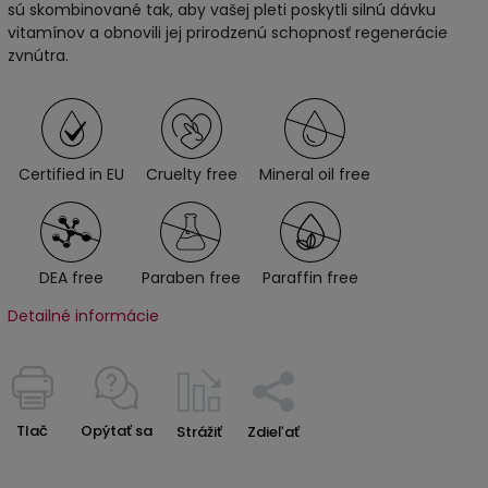
sú skombinované tak, aby vašej pleti poskytli silnú dávku
vitamínov a obnovili jej prirodzenú schopnosť regenerácie
zvnútra.
Certified in EU
Cruelty free
Mineral oil free
DEA free
Paraben free
Paraffin free
Detailné informácie
Tlač
Opýtať sa
Strážiť
Zdieľať