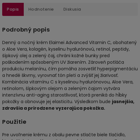
Popis
Hodnotenie
Diskusia
Podrobný popis
Denný a nočný krém Elaimei Advanced Vitamin C, obohatený
o Aloe Vera, kolagén, kyselinu hyalurónovú, retinol, peptidy,
šípkový olej a zelený čaj, chráni kožné bunky pred
poškodením spôsobeným UV žiarením. Zároveň potláča
produkciu melanínu, čím pomáha zosvetliť hyperpigmentáciu
a hnedé škvrny, vyrovnať tón pleti a zvýšiť jej žiarivosť.
Kombinácia vitamínu C s kyselinou hyalurónovou, Aloe Vera,
retinolom, šípkovým olejom a zeleným čajom vytvára
intenzívnu anti-aging starostlivosť, ktorá preniká do hĺbky
pokožky a obnovuje jej elasticitu. Výsledkom bude
jasnejšia,
zdravšia a prirodzene vyzerajúca pokožka.
Použitie
Pre uvoľnenie krému z obalu pevne stlačte biele tlačidlo,