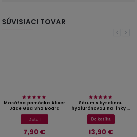
SÚVISIACI TOVAR
Previous
Next
Masážna pomôcka Aliver
Sérum s kyselinou
Jade Gua Sha Board
hyalurónovou na linky a
vrásky One1X - 30 ml
Detail
Do košíka
7,90 €
13,90 €