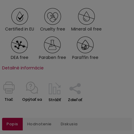
Certified in EU
Cruelty free
Mineral oil free
DEA free
Paraben free
Paraffin free
Detailné informácie
Tlač
Opýtať sa
Strážiť
Zdieľať
Popis
Hodnotenie
Diskusia