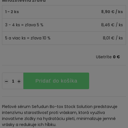
Množstevná zľava
1 - 2 ks
8,90 €
/ ks
3 - 4 ks = zľava 5 %
8,46 €
/ ks
5 a viac ks = zľava 10 %
8,01 €
/ ks
Ušetríte
0 €
Pridať do košíka
−
+
Pleťové sérum Sefudun Bo-tox Stock Solution predstavuje
intenzívnu starostlivosť proti vráskam, ktorá využíva
inovatívne zložky na hydratáciu pleti, minimalizuje jemné
vrásky a redukuje ich hĺbku.