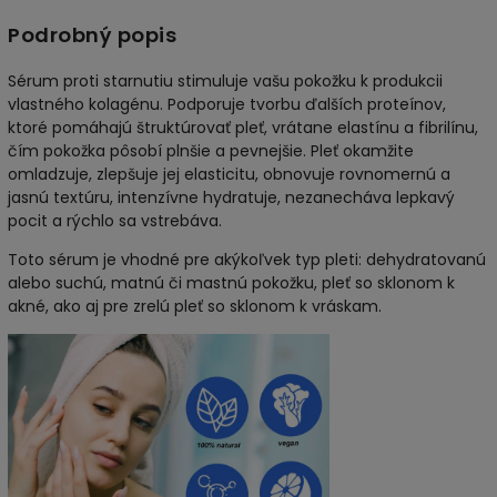
Podrobný popis
Sérum proti starnutiu stimuluje vašu pokožku k produkcii
vlastného kolagénu. Podporuje tvorbu ďalších proteínov,
ktoré pomáhajú štruktúrovať pleť, vrátane elastínu a fibrilínu,
čím pokožka pôsobí plnšie a pevnejšie. Pleť okamžite
omladzuje, zlepšuje jej elasticitu, obnovuje rovnomernú a
jasnú textúru, intenzívne hydratuje, nezanecháva lepkavý
pocit a rýchlo sa vstrebáva.
Toto sérum je vhodné pre akýkoľvek typ pleti: dehydratovanú
alebo suchú, matnú či mastnú pokožku, pleť so sklonom k
akné, ako aj pre zrelú pleť so sklonom k vráskam.