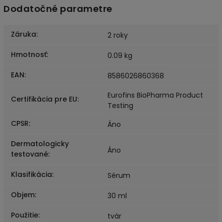
Dodatočné parametre
Záruka
:
2 roky
Hmotnosť
:
0.09 kg
EAN
:
8586026860368
Eurofins BioPharma Product
Certifikácia pre EU
:
Testing
CPSR
:
Áno
Dermatologicky
Áno
testované
:
Klasifikácia
:
Sérum
Objem
:
30 ml
Použitie
:
tvár