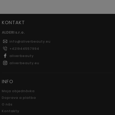
KONTAKT
ALDERI s.r.o.
info
@
aliverbeauty.eu
+421944557994
aliverbeauty
aliverbeauty.eu
INFO
Moja objednávka
Doprava a platba
O nás
Kontakty