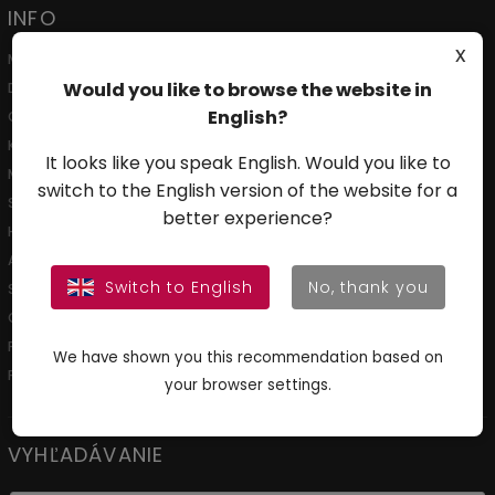
INFO
x
Moja objednávka
Would you like to browse the website in
Doprava a platba
English?
O nás
Kontakty
It looks like you speak English. Would you like to
Magazín o kráse a životnom štýle Aliver Beauty
switch to the English version of the website for a
Spolupráca
better experience?
Hodnotenie obchodu
Affiliate Centrum
Switch to English
No, thank you
Slovník pojmov v kozmetike
Obchodné podmienky
Podmienky ochrany osobných údajov
We have shown you this recommendation based on
Podmienky a postup pre vrátenie tovaru
your browser settings.
VYHĽADÁVANIE