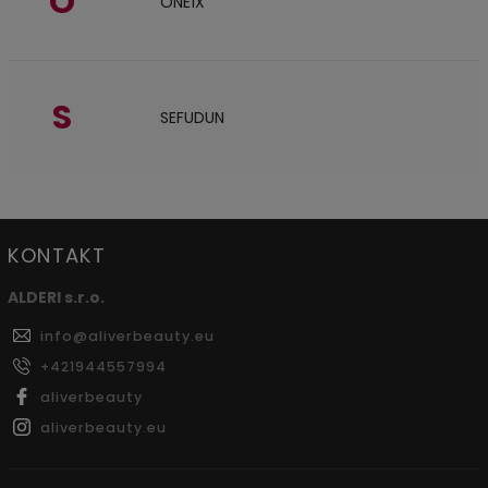
O
ONE1X
S
SEFUDUN
KONTAKT
ALDERI s.r.o.
info
@
aliverbeauty.eu
+421944557994
aliverbeauty
aliverbeauty.eu