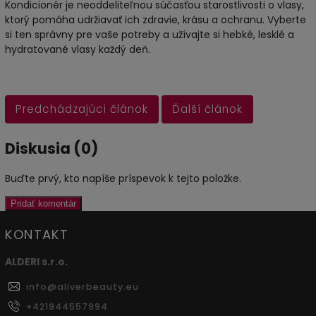
Kondicionér je neoddeliteľnou súčasťou starostlivosti o vlasy,
ktorý pomáha udržiavať ich zdravie, krásu a ochranu. Vyberte
si ten správny pre vaše potreby a užívajte si hebké, lesklé a
hydratované vlasy každý deň.
Predchádzajúci článok
Ďalší článok
Diskusia (0)
Buďte prvý, kto napíše príspevok k tejto položke.
Pridať komentár
KONTAKT
ALDERI s.r.o.
info
@
aliverbeauty.eu
+421944557994