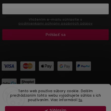
Vložením e-mailu súhlasíte s
podmienkami ochrany osobných údajov
Prihlásiť sa
Tento web používa súbory cookie. Ďalším
prechádzaním tohto webu vyjadrujete súhlas s ich
používaním. Viac informácií
tu
.
Copyright 2026
Aliver Beauty
. Všetky práva vyhradené.
Vytvořil
Shoptet
| Design
Shoptak.cz.
Súhlasím