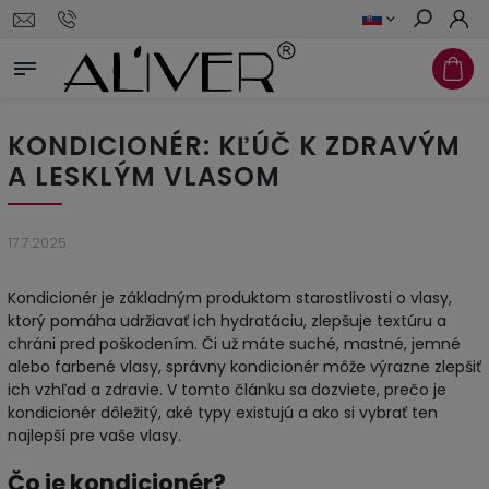
Hľadať
KONDICIONÉR: KĽÚČ K ZDRAVÝM
A LESKLÝM VLASOM
17.7.2025
Kondicionér je základným produktom starostlivosti o vlasy,
ktorý pomáha udržiavať ich hydratáciu, zlepšuje textúru a
chráni pred poškodením. Či už máte suché, mastné, jemné
alebo farbené vlasy, správny kondicionér môže výrazne zlepšiť
ich vzhľad a zdravie. V tomto článku sa dozviete, prečo je
kondicionér dôležitý, aké typy existujú a ako si vybrať ten
najlepší pre vaše vlasy.
Čo je kondicionér?