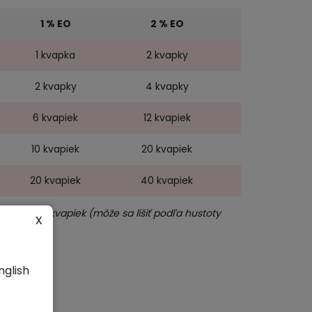
1 % EO
2 % EO
3 % EO
1 kvapka
2 kvapky
3 kvapky
2 kvapky
4 kvapky
6 kvapiek
6 kvapiek
12 kvapiek
18 kvapiek
10 kvapiek
20 kvapiek
30 kvapiek
20 kvapiek
40 kvapiek
60 kvapiek
ribližne 20 kvapiek (môže sa líšiť podľa hustoty
x
nglish