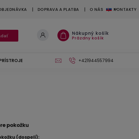
OBJEDNÁVKA
DOPRAVA A PLATBA
O NÁS
KONTAKTY
Nákupný košík
adať
Prázdny košík
PRÍSTROJE
DARČEKOVÉ POUKÁŽKY
+421944557994
STOJAN
pre pokožku
pokožku (dospelí):