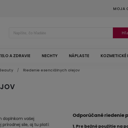
MOJA 
Hľ
TELO A ZDRAVIE
NECHTY
NÁPLASTE
KOZMETICKÉ 
 Beauty
/
Riedenie esenciálnych olejov
EJOV
Odporúčané riedenie 
m doplnkom vašej
prírodnej sile, aj tu platí:
1. Pre bežné použitie na 