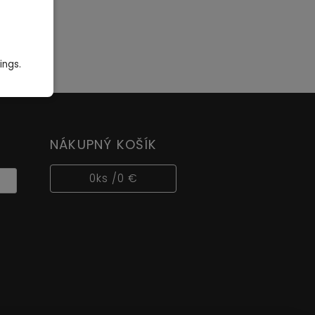
ings.
NÁKUPNÝ KOŠÍK
0
ks /
0 €