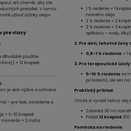
apeut ani chemik, aby ste
1 % riedenie = 1 kvapk
noduchých pravidiel. V tomto
nosného oleja
ohli užívať účinky olejov
2 % riedenie = 2 kvap
3 % riedenie = 3 kvapk
v pre vlasy
aplikáciu – svaly, kĺby)
2. Pre deti, tehotné ženy 
:
0,5–1 % riedenie
= 1 
a dlhodobé použitie.
icínový) + 12 kvapiek
3. Pre terapeutické účely
5–10 % riedenie
sa m
pri bolesti), ale len 
):
eľom je skôr výživa a ochrana
Praktický príklad:
Chceš si vyrobiť telový ole
ná – pre lesk, osvieženie a
Zoberieš 30 ml nosného
ja + 5–10 kvapiek
Pridáš
12 kvapiek
100 
 3 monarda + 2 mäta
Pomôcka na riedenie: