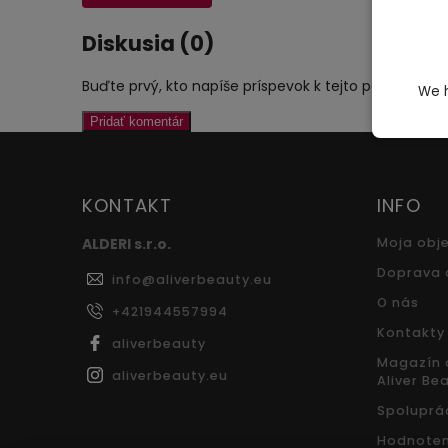
Diskusia (0)
Buďte prvý, kto napíše príspevok k tejto položke.
We h
Pridať komentár
KONTAKT
INFO
ALDERI s.r.o.
Moja obj
Doprava 
info
@
aliverbeauty.eu
O nás
+421944557994
Kontakty
aliverbeauty
Magazín o
aliverbeauty.eu
Aliver Be
Spoluprá
Hodnoten