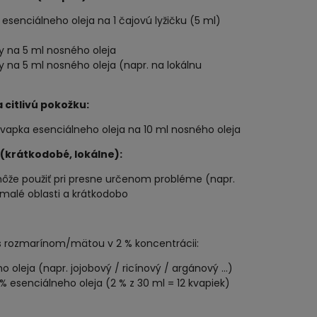
a esenciálneho oleja na 1 čajovú lyžičku (5 ml)
ky na 5 ml nosného oleja
y na 5 ml nosného oleja (napr. na lokálnu
a citlivú pokožku:
kvapka esenciálneho oleja na 10 ml nosného oleja
 (krátkodobé, lokálne):
ôže použiť pri presne určenom probléme (napr.
na malé oblasti a krátkodobo
j s rozmarínom/mätou v 2 % koncentrácii:
 oleja (napr. jojobový / ricínový / argánový ...)
% esenciálneho oleja (2 % z 30 ml = 12 kvapiek)