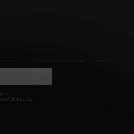
te s
obných údajov