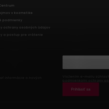
 Centrum
pojmov v kozmetike
é podmienky
y ochrany osobných údajov
y a postup pre vrátenie
Vložením e-mailu súhlasí
ať informácie o nových
podmienkami ochrany os
Prihlásiť sa