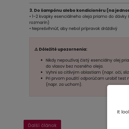
3. Do šampónu alebo kondicionéru (na jednor
• 1–2 kvapky esenciálneho oleja priamo do dávky
rozmarín)
• Neprešvihnúť, aby nebol prípravok dráždivý
⚠️ Dôležité upozornenia:
Nikdy nepoužívaj čistý esenciálny olej pr
do vlasov bez nosného oleja.
Vyhni sa citlivým oblastiam (napr. oči, sli
Pri prvom použití odporúčam urobiť test 
(napr. za uchom).
It lo
Ďalší článok