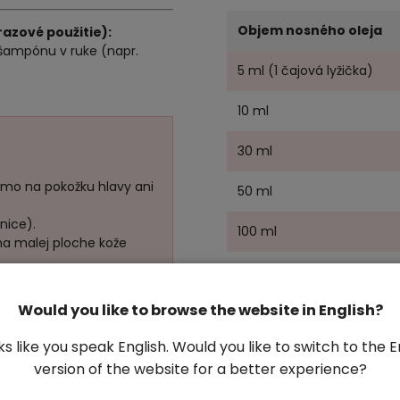
Objem nosného oleja
azové použitie):
 šampónu v ruke (napr.
5 ml (1 čajová lyžička)
10 ml
30 ml
iamo na pokožku hlavy ani
50 ml
znice).
100 ml
na malej ploche kože
*1 ml esenciálneho oleja = p
oleja a kvapkadla)
Would you like to browse the website in English?
oks like you speak English. Would you like to switch to the E
version of the website for a better experience?