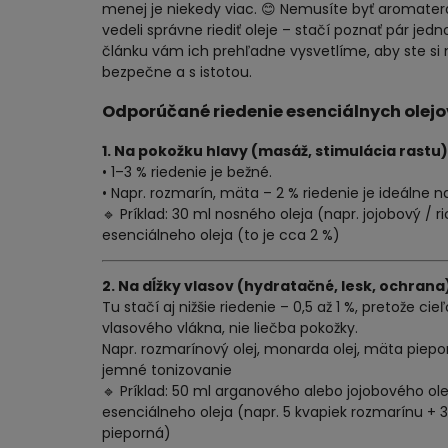
menej je niekedy viac. 😊 Nemusíte byť aromater
vedeli správne riediť oleje – stačí poznať pár jed
článku vám ich prehľadne vysvetlíme, aby ste si m
bezpečne a s istotou.
Odporúčané riedenie esenciálnych olejo
1. Na pokožku hlavy (masáž, stimulácia rastu)
• 1–3 % riedenie je bežné.
• Napr. rozmarín, mäta – 2 % riedenie je ideálne n
🔹 Príklad: 30 ml nosného oleja (napr. jojobový / r
esenciálneho oleja (to je cca 2 %)
2. Na dĺžky vlasov (hydratačné, lesk, ochrana
Tu stačí aj nižšie riedenie – 0,5 až 1 %, pretože ci
vlasového vlákna, nie liečba pokožky.
Napr. rozmarínový olej, monarda olej, mäta piepor
jemné tonizovanie
🔹 Príklad: 50 ml arganového alebo jojobového ole
esenciálneho oleja (napr. 5 kvapiek rozmarínu +
pieporná)