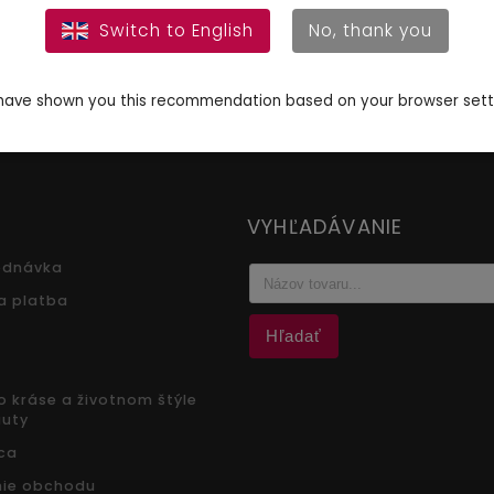
Switch to English
No, thank you
ave shown you this recommendation based on your browser sett
VYHĽADÁVANIE
ednávka
a platba
Hľadať
 kráse a životnom štýle
auty
ca
ie obchodu