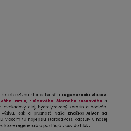
re intenzívnu starostlivosť a
regeneráciu vlasov
.
ového
,
amla
,
ricínového
,
čierneho rascového
a
 avokádový olej, hydrolyzovaný keratín a hodváb.
 výživu, lesk a pružnosť. Naša
značka Aliver sa
jú vlasom tú najlepšiu starostlivosť. Kapsuly v našej
 ktoré regenerujú a posilňujú vlasy do hĺbky.