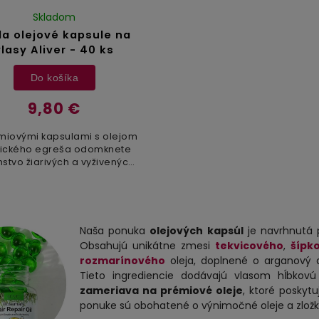
Skladom
a olejové kapsule na
vlasy Aliver - 40 ks
Do košíka
9,80 €
miovými kapsulami s olejom
dického egreša odomknete
stvo žiarivých a vyživených
asov. Objavte starostlivo
renú fúziu účinných zložiek,
vrátane oleja amla,...
Naša ponuka
olejových kapsúl
je navrhnutá p
Obsahujú unikátne zmesi
tekvicového
,
šípk
rozmarínového
oleja, doplnené o arganový a
Tieto ingrediencie dodávajú vlasom hĺbkovú
zameriava na prémiové oleje
, ktoré poskytu
ponuke sú obohatené o výnimočné oleje a zložky,