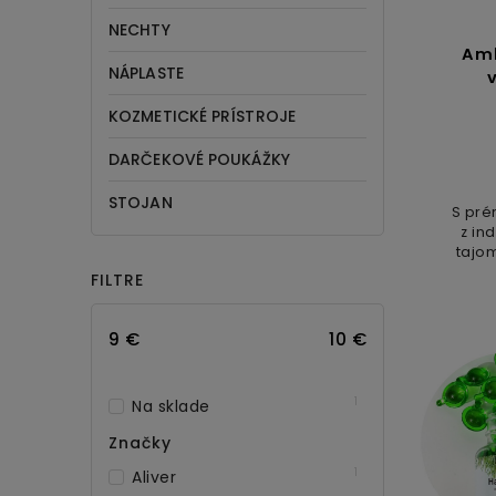
NECHTY
Aml
NÁPLASTE
KOZMETICKÉ PRÍSTROJE
DARČEKOVÉ POUKÁŽKY
STOJAN
S pré
z in
tajom
vl
FILTRE
vytvo
9
€
10
€
1
Na sklade
Značky
1
Aliver