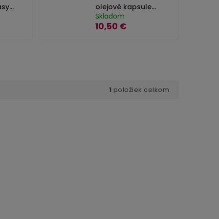
asy
olejové kapsule
na vlasy Aliver -
Skladom
40 ks
10,50 €
1
položiek celkom