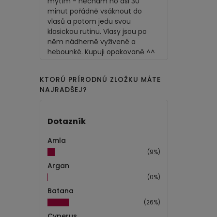
mytím - nechám ho asi 30
minut pořádně vsáknout do
vlasů a potom jedu svou
klasickou rutinu. Vlasy jsou po
něm nádherně vyživené a
hebounké. Kupuji opakovaně ^^
KTORÚ PRÍRODNÚ ZLOŽKU MÁTE
NAJRADŠEJ?
Dotazník
Amla
(9%)
Argan
(0%)
Batana
(26%)
Cyperus