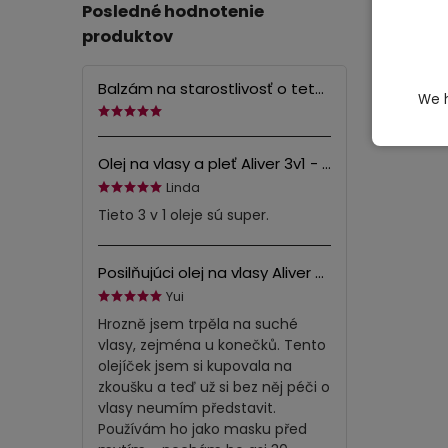
Posledné hodnotenie
produktov
Balzám na starostlivosť o tetovanie Elaimei - 75 g
We h
Olej na vlasy a pleť Aliver 3v1 - čierna rasca & amla & čierny ricínový olej - 60 ml po nemecky
Linda
Tieto 3 v 1 oleje sú super.
Posilňujúci olej na vlasy Aliver - 60 ml
Yui
Hrozně jsem trpěla na suché
vlasy, zejména u konečků. Tento
olejíček jsem si kupovala na
zkoušku a teď už si bez něj péči o
vlasy neumím představit.
Používám ho jako masku před