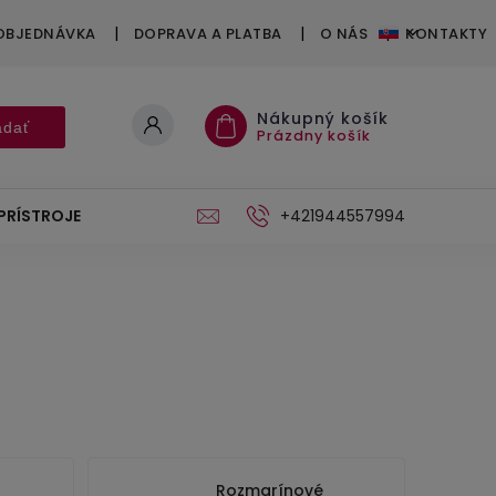
OBJEDNÁVKA
DOPRAVA A PLATBA
O NÁS
KONTAKTY
Nákupný košík
adať
Prázdny košík
PRÍSTROJE
DARČEKOVÉ POUKÁŽKY
+421944557994
STOJAN
Rozmarínové