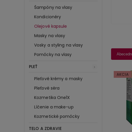
Šampóny na vlasy
Kondicionéry
Olejové kapsule
Masky na vlasy
Vosky a styling na vlasy
Pomôcky na vlasy
Abecedn
PLEŤ
AKCIA
Pleťové krémy a masky
Pleťové séra
Kozmetika One1X
Líčenie a make-up
Kozmetické pomôcky
TELO A ZDRAVIE