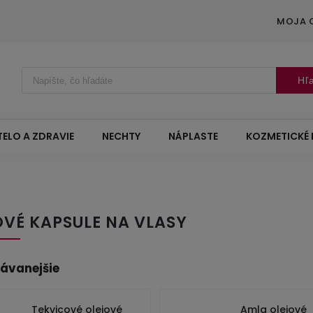
MOJA 
Hľ
TELO A ZDRAVIE
NECHTY
NÁPLASTE
KOZMETICKÉ 
VÉ KAPSULE NA VLASY
ávanejšie
Tekvicové olejové
Amla olejové