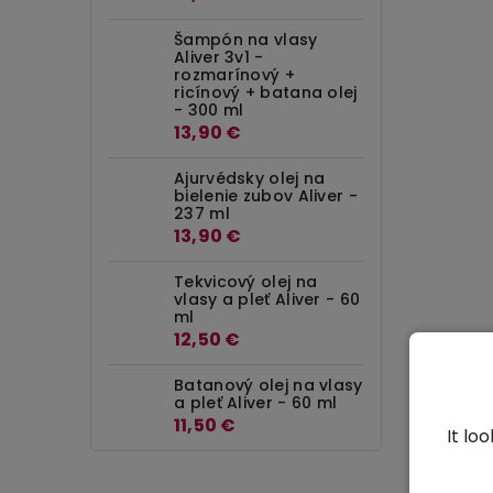
Šampón na vlasy
Aliver 3v1 -
rozmarínový +
ricínový + batana olej
- 300 ml
13,90 €
Ajurvédsky olej na
bielenie zubov Aliver -
237 ml
13,90 €
Tekvicový olej na
vlasy a pleť Aliver - 60
ml
12,50 €
Batanový olej na vlasy
a pleť Aliver - 60 ml
11,50 €
It lo