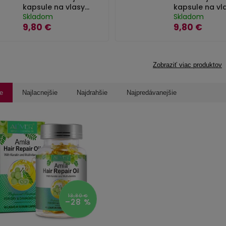
kapsule na vlasy
kapsule na vl
Aliver - 40 ks
Skladom
Aliver - 40 ks
Skladom
9,80 €
9,80 €
Zobraziť viac produktov
e
Najlacnejšie
Najdrahšie
Najpredávanejšie
13,80 €
–28 %