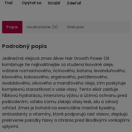
Tlač
Opýtať sa
Strážiť
Zdieľať
Popis
Hodnotenie (2)
Diskusia
Podrobný popis
Jedinečná olejová zmes Aliver Hair Growth Power Oil
kombinuje tie najkvalitnejšie za studena lisované oleje,
vrátane rozmarínového, ricínového, batana, levanduľového,
kávového, kokosového, arganového, petržlenového,
avokádového, olivového a mandľového oleja, čím poskytuje
komplexnú starostlivosť o vaše vlasy. Tento elixír zaisťuje
hĺbkovú hydratáciu, intenzívnu výživu a účinnú ochranu pred
poškodením, vďaka čomu získajú vlasy lesk, silu a zdravý
vzhľad. Zmes je bohatá na esenciálne mastné kyseliny,
antioxidanty a vitamíny, ktoré podporujú rast vlasov, zlepšujú
prekrvenie pokožky hlavy a chránia pred škodlivými vonkajšími
vplyvmi.