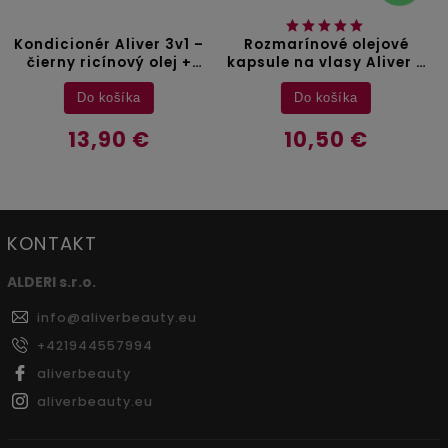
Rozmarínové olejové
Silikónový masážny
kapsule na vlasy Aliver -
hrebeň Aliver
40 ks
Do košíka
Do košíka
10,50 €
8,10 €
KONTAKT
ALDERI s.r.o.
info
@
aliverbeauty.eu
+421944557994
aliverbeauty
aliverbeauty.eu