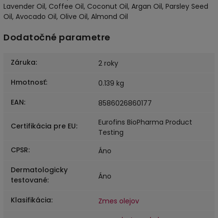
Lavender Oil, Coffee Oil, Coconut Oil, Argan Oil, Parsley Seed
Oil, Avocado Oil, Olive Oil, Almond Oil
Dodatočné parametre
Záruka
:
2 roky
Hmotnosť
:
0.139 kg
EAN
:
8586026860177
Eurofins BioPharma Product
Certifikácia pre EU
:
Testing
CPSR
:
Áno
Dermatologicky
Áno
testované
:
Klasifikácia
:
Zmes olejov