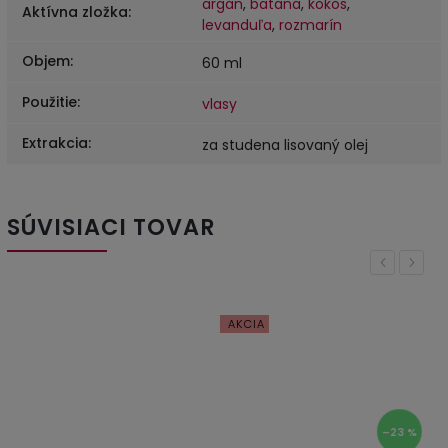
argan
,
batana
,
kokos
,
Aktívna zložka
:
levanduľa
,
rozmarín
Objem
:
60 ml
Použitie
:
vlasy
Extrakcia
:
za studena lisovaný olej
SÚVISIACI TOVAR
Previous
Next
AKCIA
–23 %