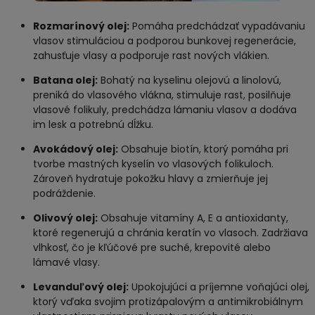
Rozmarínový olej:
Pomáha predchádzať vypadávaniu
vlasov stimuláciou a podporou bunkovej regenerácie,
zahusťuje vlasy a podporuje rast nových vlákien.
Batana olej:
Bohatý na kyselinu olejovú a linolovú,
preniká do vlasového vlákna, stimuluje rast, posilňuje
vlasové folikuly, predchádza lámaniu vlasov a dodáva
im lesk a potrebnú dĺžku.
Avokádový olej:
Obsahuje biotín, ktorý pomáha pri
tvorbe mastných kyselín vo vlasových folikuloch.
Zároveň hydratuje pokožku hlavy a zmierňuje jej
podráždenie.
Olivový olej:
Obsahuje vitamíny A, E a antioxidanty,
ktoré regenerujú a chránia keratín vo vlasoch. Zadržiava
vlhkosť, čo je kľúčové pre suché, krepovité alebo
lámavé vlasy.
Levanduľový olej:
Upokojujúci a príjemne voňajúci olej,
ktorý vďaka svojim protizápalovým a antimikrobiálnym