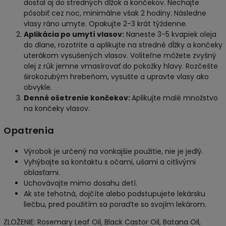
dostal aj do stredných dĺžok a končekov. Nechajte
pôsobiť cez noc, minimálne však 2 hodiny. Následne
vlasy ráno umyte. Opakujte 2-3 krát týždenne.
Aplikácia po umytí vlasov:
Naneste 3-5 kvapiek oleja
do dlane, rozotrite a aplikujte na stredné dĺžky a končeky
uterákom vysušených vlasov. Voliteľne môžete zvyšný
olej z rúk jemne vmasírovať do pokožky hlavy. Rozčešte
širokozubým hrebeňom, vysušte a upravte vlasy ako
obvykle.
Denné ošetrenie končekov:
Aplikujte malé množstvo
na končeky vlasov.
Opatrenia
Výrobok je určený na vonkajšie použitie, nie je jedlý.
Vyhýbajte sa kontaktu s očami, ušami a citlivými
oblasťami.
Uchovávajte mimo dosahu detí.
Ak ste tehotná, dojčíte alebo podstupujete lekársku
liečbu, pred použitím sa poraďte so svojím lekárom.
ZLOŽENIE: Rosemary Leaf Oil, Black Castor Oil, Batana Oil,