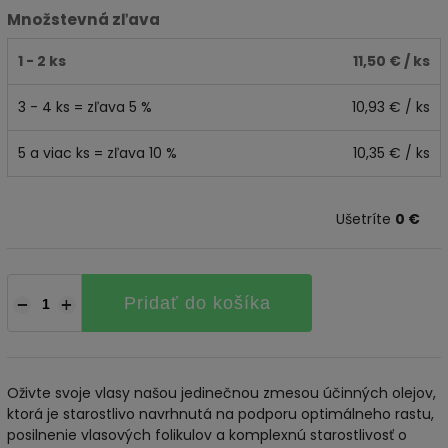
Množstevná zľava
1 - 2 ks
11,50 €
/ ks
3 - 4 ks = zľava 5 %
10,93 €
/ ks
5 a viac ks = zľava 10 %
10,35 €
/ ks
Ušetríte
0 €
Pridať do košíka
−
+
Oživte svoje vlasy našou jedinečnou zmesou účinných olejov,
ktorá je starostlivo navrhnutá na podporu optimálneho rastu,
posilnenie vlasových folikulov a komplexnú starostlivosť o