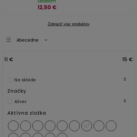
Skladom
12,50 €
Zobraziť viac produktov
Abecedne
Najlacnejšie
11
€
15
€
Najdrahšie
Najpredávanejšie
2
Na sklade
Značky
2
Aliver
Aktívna zložka