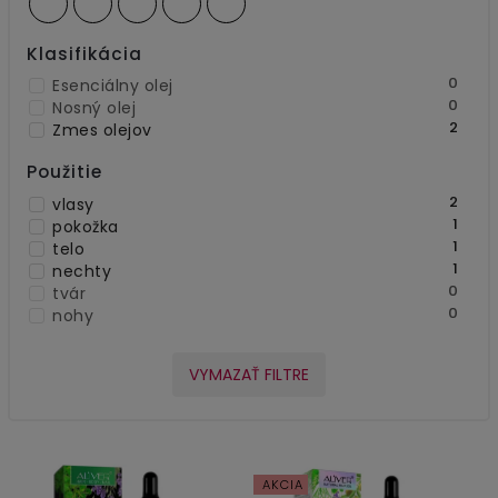
Klasifikácia
0
Esenciálny olej
0
Nosný olej
2
Zmes olejov
Použitie
2
vlasy
1
pokožka
1
telo
1
nechty
0
tvár
0
nohy
VYMAZAŤ FILTRE
AKCIA