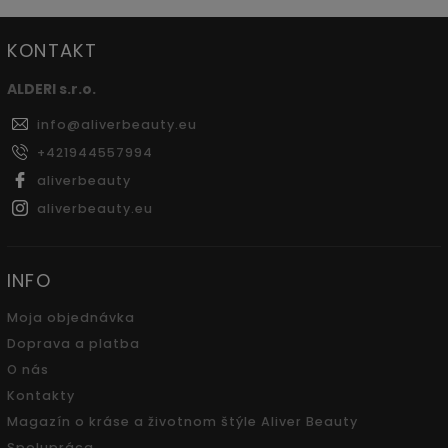
KONTAKT
ALDERI s.r.o.
info
@
aliverbeauty.eu
+421944557994
aliverbeauty
aliverbeauty.eu
INFO
Moja objednávka
Doprava a platba
O nás
Kontakty
Magazín o kráse a životnom štýle Aliver Beauty
Spolupráca