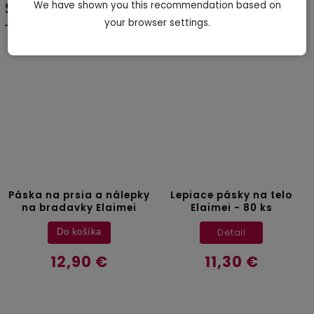
SÚVISIACI TOVAR
We have shown you this recommendation based on
your browser settings.
Previous
Next
Páska na prsia a nálepky
Lepiace pásky na telo
na bradavky Elaimei
Elaimei - 80 ks
Detail
Do košíka
12,90 €
11,30 €