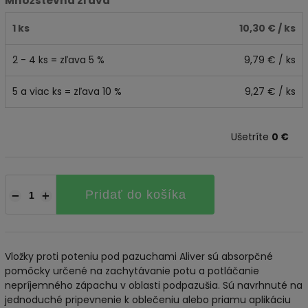
Množstevná zľava
1 ks
10,30 €
/ ks
2 - 4 ks = zľava 5 %
9,79 €
/ ks
5 a viac ks = zľava 10 %
9,27 €
/ ks
Ušetríte
0 €
Pridať do košíka
−
+
Vložky proti poteniu pod pazuchami Aliver sú absorpčné
pomôcky určené na zachytávanie potu a potláčanie
nepríjemného zápachu v oblasti podpazušia. Sú navrhnuté na
jednoduché pripevnenie k oblečeniu alebo priamu aplikáciu