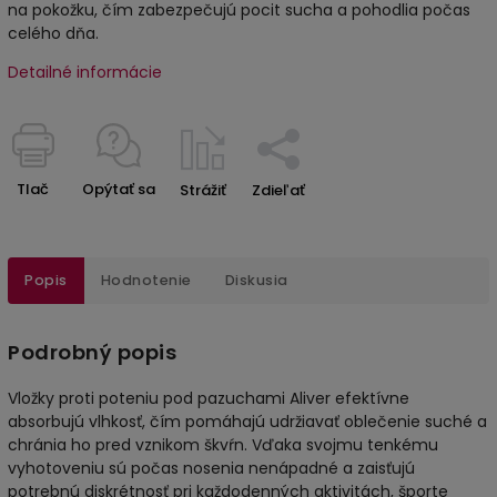
na pokožku, čím zabezpečujú pocit sucha a pohodlia počas
celého dňa.
Detailné informácie
Tlač
Opýtať sa
Strážiť
Zdieľať
Popis
Hodnotenie
Diskusia
Podrobný popis
Vložky proti poteniu pod pazuchami Aliver efektívne
absorbujú vlhkosť, čím pomáhajú udržiavať oblečenie suché a
chránia ho pred vznikom škvŕn. Vďaka svojmu tenkému
vyhotoveniu sú počas nosenia nenápadné a zaisťujú
potrebnú diskrétnosť pri každodenných aktivitách, športe